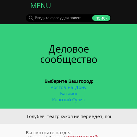
MENU
Деловое
сообщество
Выберите Ваш город:
Ростов-на-Дону
Батайск
Красный Сулин
силий Голубев: театр кукол не переедет, пока ему не найду
Вы смотрите раздел: