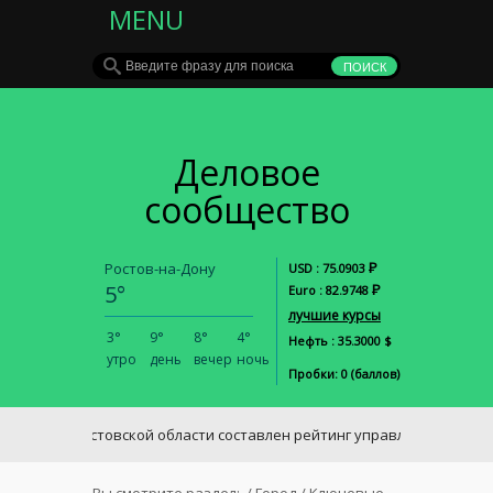
MENU
Деловое
сообщество
Р
Ростов-на-Дону
USD : 75.0903
5°
Р
Euro : 82.9748
лучшие курсы
3°
9°
8°
4°
Нефть : 35.3000 $
утро
день
вечер
ночь
Пробки: 0 (баллов)
В Ростовской области составлен рейтинг управляющих компаний