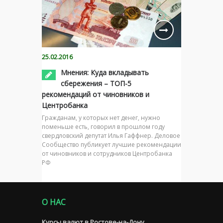
25.02.2016
Мнения: Куда вкладывать
сбережения – ТОП-5
рекомендаций от чиновников и
Центробанка
Гражданам, у которых нет денег, нужно
поменьше есть, говорил в прошлом году
свердловский депутат Илья Гаффнер. Деловое
Сообщество публикует лучшие рекомендации
от чиновников и сотрудников Центробанка
РФ
О НАС
Курсы валют в Ростове-на-Дону