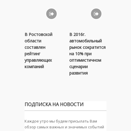
В Ростовской
В 2016г.
Авиаком
области
автомобильный
в январе
составлен
рынок сократится
снизили
рейтинг
на 10% при
перевоз
управляющих
оптимистичном
пассажи
компаний
сценарии
6,1%
развития
ПОДПИСКА НА НОВОСТИ
Каждое утро мы будем присылать Вам
обзор самых важных и значимых событий