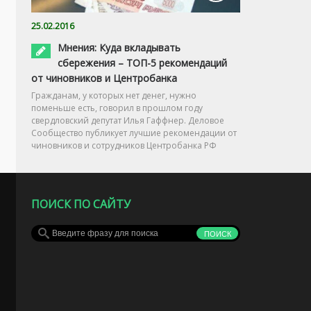
25.02.2016
Мнения: Куда вкладывать
сбережения – ТОП-5 рекомендаций
от чиновников и Центробанка
Гражданам, у которых нет денег, нужно
поменьше есть, говорил в прошлом году
свердловский депутат Илья Гаффнер. Деловое
Сообщество публикует лучшие рекомендации от
чиновников и сотрудников Центробанка РФ
ПОИСК ПО САЙТУ