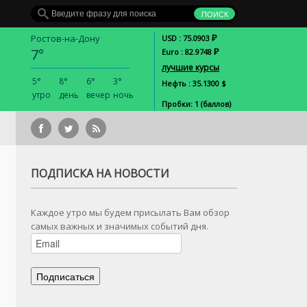
Р
Ростов-на-Дону
USD : 75.0903
7°
Р
Euro : 82.9748
лучшие курсы
5°
8°
6°
3°
Нефть : 35.1300 $
утро
день
вечер
ночь
Пробки: 1 (баллов)
В 2016г. автомобильный рын
ПОДПИСКА НА НОВОСТИ
Каждое утро мы будем присылать Вам обзор
самых важных и значимых событий дня.