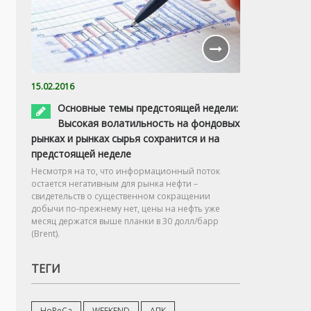
Авиакомпании РФ в январе 2016г. снизили перевозку п
15.02.2016
Основные темы предстоящей недели:
Высокая волатильность на фондовых
рынках и рынках сырья сохранится и на
предстоящей неделе
Несмотря на то, что информационный поток
остается негативным для рынка нефти –
свидетельств о существенном сокращении
добычи по-прежнему нет, цены на нефть уже
месяц держатся выше планки в 30 долл/барр
(Brent).
ТЕГИ
HoReCa
WEEKEND
АПК