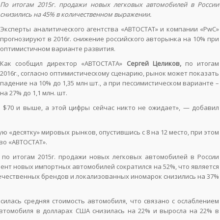
По итогам 2015г. продажи новых легковых автомобилей в России
снизились на 45% в количественном выражении.
Эксперты аналитического агентства «АВТОСТАТ» и компании «PwC»
прогнозируют в 2016г. снижение российского авторынка на 10% при
оптимистичном варианте развития.
Как сообщил директор «АВТОСТАТА»
Сергей Целиков,
по итогам
2016г., согласно оптимистическому сценарию, рынок может показать
падение на 10% до 1,35 млн шт., а при пессимистическом варианте –
на 27% до 1,1 млн. шт.
 $70 и выше, а этой цифры сейчас никто не ожидает», — добавил
ую «десятку» мировых рынков, опустившись с 8 на 12 место, при этом
во «АВТОСТАТ».
 по итогам 2015г. продажи новых легковых автомобилей в России
ент новых импортных автомобилей сократился на 52%, что является
ечественных брендов и локализованных иномарок снизились на 37%
силась средняя стоимость автомобиля, что связано с ослаблением
 автомобиля в долларах США снизилась на 22% и выросла на 22% в