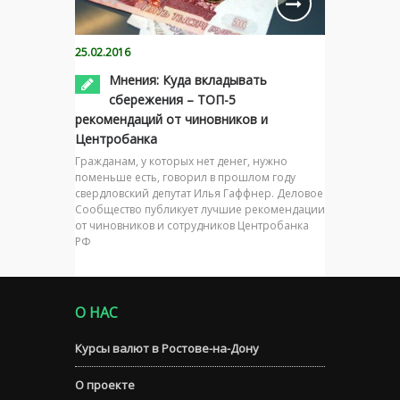
25.02.2016
Мнения: Куда вкладывать
сбережения – ТОП-5
рекомендаций от чиновников и
Центробанка
Гражданам, у которых нет денег, нужно
поменьше есть, говорил в прошлом году
свердловский депутат Илья Гаффнер. Деловое
Сообщество публикует лучшие рекомендации
от чиновников и сотрудников Центробанка
РФ
О НАС
Курсы валют в Ростове-на-Дону
О проекте