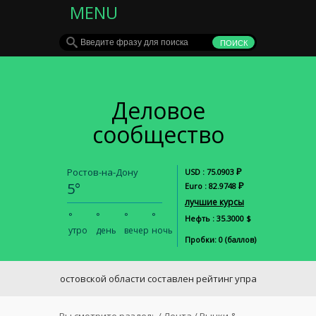
MENU
Деловое
сообщество
Р
Ростов-на-Дону
USD : 75.0903
5°
Р
Euro : 82.9748
лучшие курсы
°
°
°
°
Нефть : 35.3000 $
утро
день
вечер
ночь
Пробки: 0 (баллов)
В Ростовской области составлен рейтинг управляющих компан