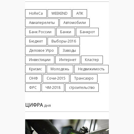
HoReCa
WEEKEND
АПК
Авиаперелеты
Автомобили
Банк России
Банки
Банкрот
Бюджет
Выборы-2016
Деловое Утро
Заводы
Инвестиции
Интернет
Кластер
Кризис
Молодежь
Недвижимость
ОНФ
Сочи-2015
Трансаэро
ФРС
ЧМ-2018
строительство
ЦИФРА
дня