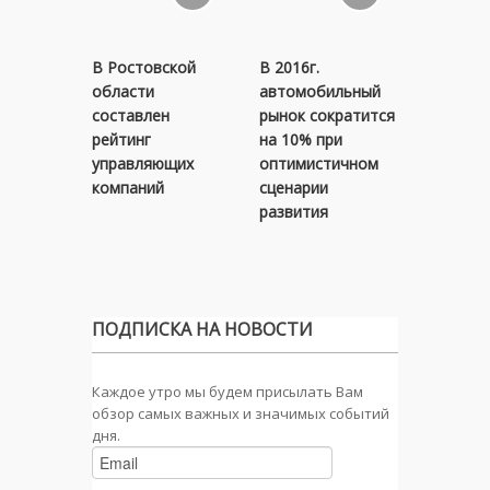
В Ростовской
В 2016г.
Авиаком
области
автомобильный
в январе
составлен
рынок сократится
снизили
рейтинг
на 10% при
перевоз
управляющих
оптимистичном
пассажи
компаний
сценарии
6,1%
развития
ПОДПИСКА НА НОВОСТИ
Каждое утро мы будем присылать Вам
обзор самых важных и значимых событий
дня.