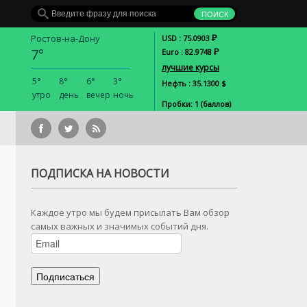
Р
Ростов-на-Дону
USD : 75.0903
7°
Р
Euro : 82.9748
лучшие курсы
5°
8°
6°
3°
Нефть : 35.1300 $
утро
день
вечер
ночь
Пробки: 1 (баллов)
В 2016г. автомобильный рын
ПОДПИСКА НА НОВОСТИ
Каждое утро мы будем присылать Вам обзор
самых важных и значимых событий дня.