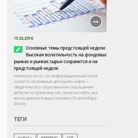
26.02.2016
В 2016г. автомобильный рынок сократится на 10% при
15.02.2016
Основные темы предстоящей недели:
Высокая волатильность на фондовых
рынках и рынках сырья сохранится и на
предстоящей неделе
Несмотря на то, что информационный поток
остается негативным для рынка нефти –
свидетельств о существенном сокращении
добычи по-прежнему нет, цены на нефть уже
месяц держатся выше планки в 30 долл/барр
(Brent).
ТЕГИ
HoReCa
WEEKEND
АПК