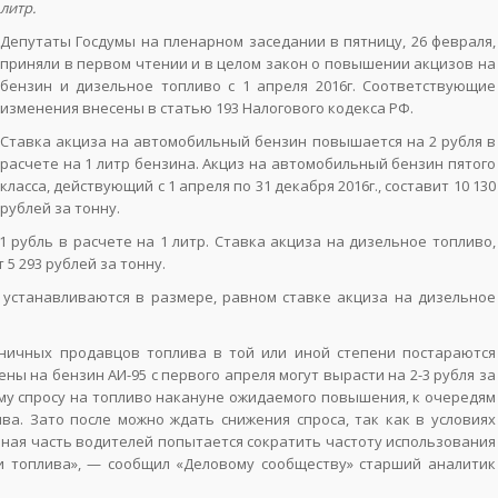
литр.
Депутаты Госдумы на пленарном заседании в пятницу, 26 февраля,
приняли в первом чтении и в целом закон о повышении акцизов на
бензин и дизельное топливо с 1 апреля 2016г. Соответствующие
изменения внесены в статью 193 Налогового кодекса РФ.
Ставка акциза на автомобильный бензин повышается на 2 рубля в
расчете на 1 литр бензина. Акциз на автомобильный бензин пятого
класса, действующий с 1 апреля по 31 декабря 2016г., составит 10 130
рублей за тонну.
 рубль в расчете на 1 литр. Ставка акциза на дизельное топливо,
 5 293 рублей за тонну.
ы устанавливаются в размере, равном ставке акциза на дизельное
ничных продавцов топлива в той или иной степени постараются
ы на бензин АИ-95 с первого апреля могут вырасти на 2-3 рубля за
ому спросу на топливо накануне ожидаемого повышения, к очередям
ва. Зато после можно ждать снижения спроса, так как в условиях
ая часть водителей попытается сократить частоту использования
ки топлива», — сообщил «Деловому сообществу» старший аналитик