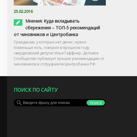
25.02.2016
Мнения: Куда вкладывать
сбережения – ТОП-5 рекомендаций
от чиновников и Центробанка
Гражданам, у которых нет денег, нужно
поменьше есть, говорил в прошлом году
свердловский депутат Илья Гаффнер. Деловое
Сообщество публикует лучшие рекомендации от
чиновников и сотрудников Центробанка РФ
ПОИСК ПО САЙТУ