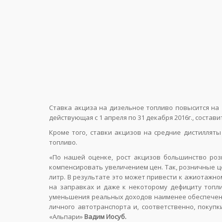
Ставка акциза на дизельное топливо повысится на 1
действующая с 1 апреля по 31 декабря 2016г., составит
Кроме того, ставки акцизов на средние дистиллят
топливо.
«По нашей оценке, рост акцизов большинство роз
компенсировать увеличением цен. Так, розничные цен
литр. В результате это может привести к ажиотажн
на заправках и даже к некоторому дефициту топли
уменьшения реальных доходов наименее обеспеченн
личного автотранспорта и, соответственно, покуп
«Альпари»
Вадим Иосуб.