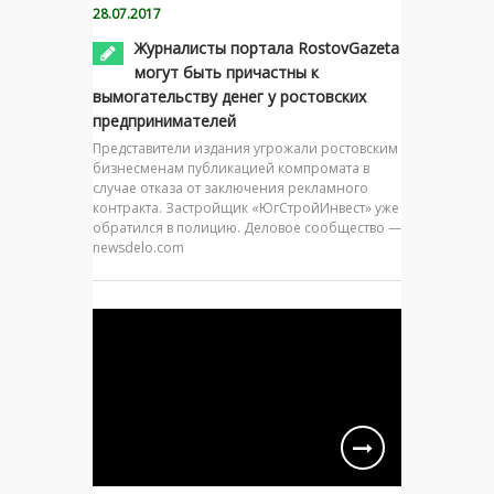
28.07.2017
Журналисты портала RostovGazeta
могут быть причастны к
вымогательству денег у ростовских
предпринимателей
Представители издания угрожали ростовским
бизнесменам публикацией компромата в
случае отказа от заключения рекламного
контракта. Застройщик «ЮгСтройИнвест» уже
обратился в полицию. Деловое сообщество —
newsdelo.com