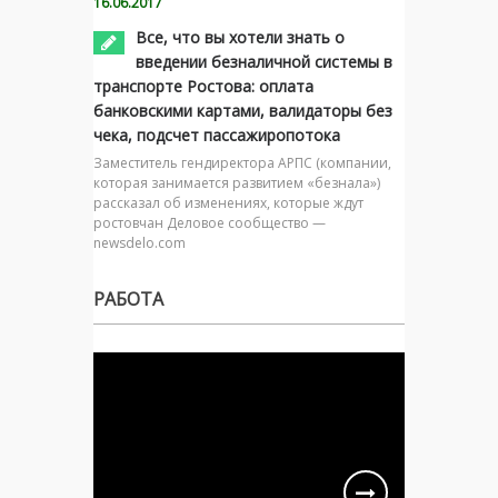
16.06.2017
Все, что вы хотели знать о
введении безналичной системы в
транспорте Ростова: оплата
банковскими картами, валидаторы без
чека, подсчет пассажиропотока
Заместитель гендиректора АРПС (компании,
которая занимается развитием «безнала»)
рассказал об изменениях, которые ждут
ростовчан Деловое сообщество —
newsdelo.com
РАБОТА