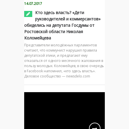
14.07.2017
Кто здесь власть? «Дети
руководителей и коммерсантов»
обиделись на депутата Госдумы от
Ростовской области Николая
Коломейцева
Представители молодёжных парламентов
считают, что коммунист нарушил правила
депутатской этики, и предлагают ему
отказаться от одного месячного жалования в
пользу молодых. Коломейцев, в свою очередь
в Facebook напомнил, «кто здесь власть».
Деловое сообщество — newsdelo.com