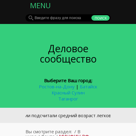
MENU
Деловое
сообщество
Выберите Ваш город:
Ростов-на-Дону
|
Батайск
Красный Сулин
Таганрог
В России подсчитали средний возраст легковых автомобилей
Вы смотрите раздел:
/
В