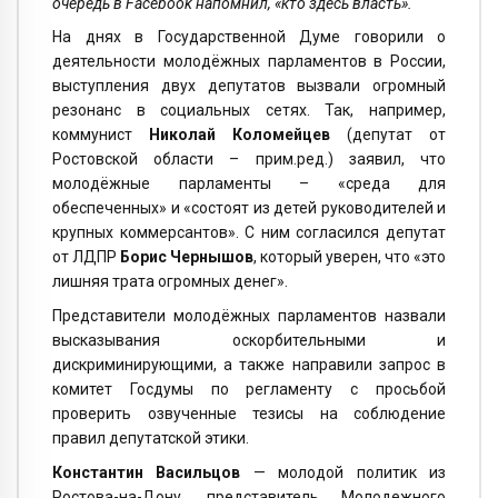
очередь в
Facebook
напомнил, «кто здесь власть».
На днях в Государственной Думе говорили о
деятельности молодёжных парламентов в России,
выступления двух депутатов вызвали огромный
резонанс в социальных сетях. Так, например,
коммунист
Николай Коломейцев
(депутат от
Ростовской области – прим.ред.) заявил, что
молодёжные парламенты – «среда для
обеспеченных» и «состоят из детей руководителей и
крупных коммерсантов». С ним согласился депутат
от ЛДПР
Борис Чернышов
, который уверен, что «это
лишняя трата огромных денег».
Представители молодёжных парламентов назвали
высказывания оскорбительными и
дискриминирующими, а также направили запрос в
комитет Госдумы по регламенту с просьбой
проверить озвученные тезисы на соблюдение
правил депутатской этики.
Константин Васильцов
— молодой политик из
Ростова-на-Дону, представитель Молодежного