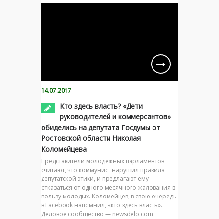
14.07.2017
Кто здесь власть? «Дети
руководителей и коммерсантов»
обиделись на депутата Госдумы от
Ростовской области Николая
Коломейцева
Представители молодёжных парламентов
считают, что коммунист нарушил правила
депутатской этики, и предлагают ему
отказаться от одного месячного жалования в
пользу молодых. Коломейцев, в свою очередь
в Facebook напомнил, «кто здесь власть».
Деловое сообщество — newsdelo.com