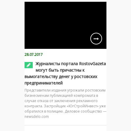
28.07.2017
Журналисты портала RostovGazeta
могут быть причастны к
вымогательству денег у ростовских
предпринимателей
Представители издания угрожали ростовским
бизнесменам публикацией компромата в
случае отказа от заключения рекламного
контракта. Застройщик «ЮгСтройИнвест» уже
обратился в полицию. Деловое сообщество —
newsdelo.com