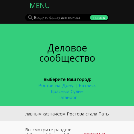
MENU
Деловое
сообщество
Выберите Ваш город:
Ростов-на-Дону
|
Батайск
Красный Сулин
Таганрог
вым главным казначеем Ростова стала Татьяна Асатрян
Вы смотрите раздел: