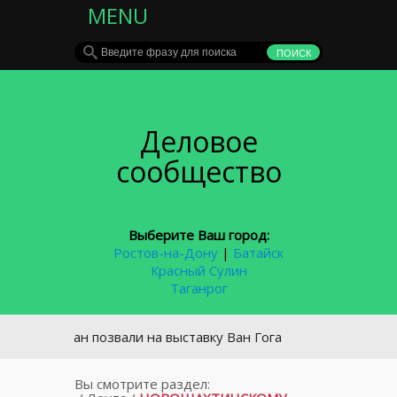
MENU
Деловое
сообщество
Выберите Ваш город:
Ростов-на-Дону
|
Батайск
Красный Сулин
Таганрог
стовчан позвали на выставку Ван Гога
Вы смотрите раздел: