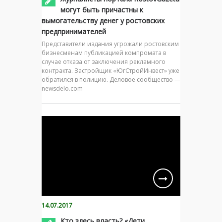
могут быть причастны к
вымогательству денег у ростовских
предпринимателей
Представители издания угрожали ростовским
бизнесменам публикацией компромата в
случае отказа от заключения рекламного
контракта. Застройщик «ЮгСтройИнвест» уже
обратился в полицию. Деловое сообщество —
newsdelo.com
14.07.2017
Кто здесь власть? «Дети