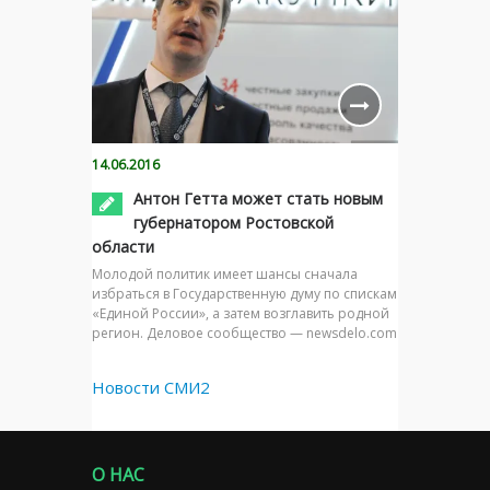
14.06.2016
Антон Гетта может стать новым
губернатором Ростовской
области
Молодой политик имеет шансы сначала
избраться в Государственную думу по спискам
«Единой России», а затем возглавить родной
регион. Деловое сообщество — newsdelo.com
Новости СМИ2
О НАС