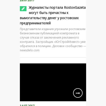
28.07.2017
Журналисты портала RostovGazeta
могут быть причастны к
вымогательству денег у ростовских
предпринимателей
Представители издания угрожали ростовским
бизнесменам публикацией компромата в
случае отказа от заключения рекламного
контракта. Застройщик «ЮгСтройИнвест» уже
обратился в полицию. Деловое сообщество —
newsdelo.com
14.07.2017