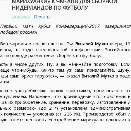
МАРИХУАНКИ» К ЧМ-2018 ДЛЯ СБОРНОЙ
НИДЕРЛАНДОВ ПО ФУТБОЛУ
Печать
19.06.2017
Первый матч Кубка Конфедераций-2017 завершился
победой россиян
Вице-премьер правительства РФ
Виталий Мутко
вчера, 19
июня, в ходе внеочередной конференции Российского
ил по поводу размещения сборных по футболу.
ть в числе других. Ну, а вы начинайте подготовку. Если
 еще что-нибудь. Как-то там уж сами привлекайте. Шучу,
анды сами ориентируются», — сказал
Виталий Мутко
в ходе
ятия.
сти к употреблению легких наркотиков, производных от
еступлением. Напомним, что производные этого растения в
За их приобретение, хранение, перевозку, изготовление и
ьных размерах» (до 2 г) установлена административная
их количеств — уголовная (ст. 228 УК). Производство, сбыт и
вную ответственность. Употребление марихуаны приводит к