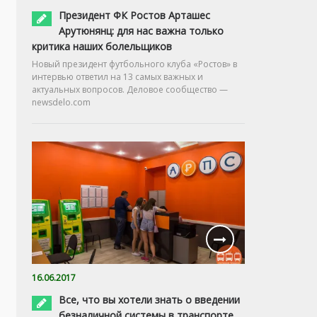
Президент ФК Ростов Арташес
Арутюнянц: для нас важна только
критика наших болельщиков
Новый президент футбольного клуба «Ростов» в
интервью ответил на 13 самых важных и
актуальных вопросов. Деловое сообщество —
newsdelo.com
16.06.2017
Все, что вы хотели знать о введении
безналичной системы в транспорте