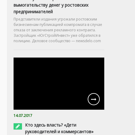
вымогательству денег у ростовских
предпринимателей
Представители издания угрожали ростовским
бизнесменам публикацией компромата в случае
отказа от заключения рекламного контракта.
Застройщик «ЮгСтройИнвест» уже обратился в
полицию. Деловое сообщество — newsdelo.com
14.07.2017
Кто здесь власть? «Дети
руководителей и коммерсантов»