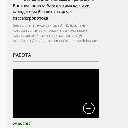
Ростова: оплата банковскими картами,
валидаторы без чека, подсчет
пассажиропотока
Заместитель гендиректора АРПС (компании,
которая занимается развитием «безнала»)
рассказал об изменениях, которые ждут
ростовчан Деловое сообщество — newsdelo.com
РАБОТА
28.08.2017