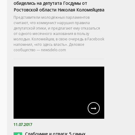
обиделись на депутата Госдумы от
Ростовской области Николая Коломейцева
Представители молодёжных парламентов
считают, что коммунист нарушил правила
депутатской этики, и предлагают ему отказаться
от одного месячного жалования в пользу
молодых. Коломейцев, в свою очередь в Facebook
напомнил, «кто здесь власть». Деловое
сообщество — newsdelo.com
11.07.2017
Слабоумие и отвага: 5 самых