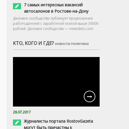
7 самых интересных вакансий
автосалонов в Ростове-на-Дону
Деловое сообщество публикует предложения
работодателей с заработной платой выше 30000
рублей. Деловое сообщество — newsdelo.com
КТО, КОГО И ГДЕ?
новости политики
28.07.2017
Журналисты портала RostovGazeta
могут быть причастны к