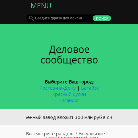
MENU
Деловое
сообщество
Выберите Ваш город:
Ростов-на-Дону
|
Батайск
Красный Сулин
Таганрог
ивоваренный завод вложит 300 млн руб в очистные сооружен
Вы смотрите раздел:
/
Актуальные