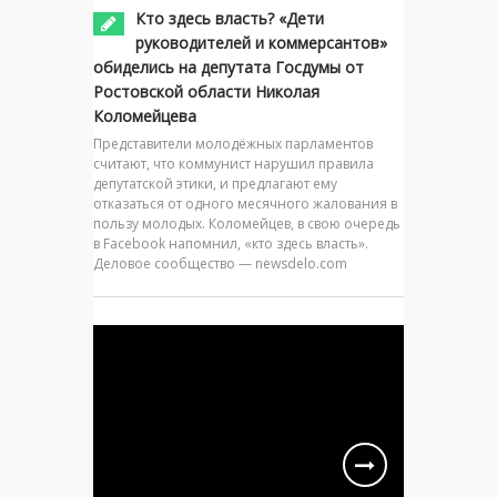
Кто здесь власть? «Дети
руководителей и коммерсантов»
обиделись на депутата Госдумы от
Ростовской области Николая
Коломейцева
Представители молодёжных парламентов
считают, что коммунист нарушил правила
депутатской этики, и предлагают ему
отказаться от одного месячного жалования в
пользу молодых. Коломейцев, в свою очередь
в Facebook напомнил, «кто здесь власть».
Деловое сообщество — newsdelo.com