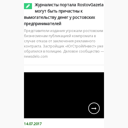
Журналисты портала RostovGazeta
могут быть причастны к
вымогательству денег у ростовских
предпринимателей
Представители издания угрожали ростовским
бизнесменам публикацией компромата в
случае отказа от заключения рекламного
контракта. Застройщик «ЮгСтройИнвест» уже
обратился в полицию. Деловое сообщество —
newsdelo.com
14.07.2017