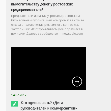
вымогательству денег у ростовских
предпринимателей
Представители издания угрожали ростовским
бизнесменам публикацией компромата в случае
отказа от заключения рекламного контракта.
Застройщик «ЮгСтройИнвест» уже обратился в
полицию. Деловое сообщество — newsdelo.com
14.07.2017
Кто здесь власть? «Дети
руководителей и коммерсантов»