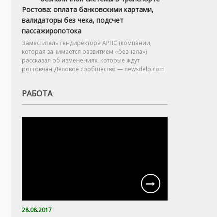
Ростова: оплата банковскими картами,
валидаторы без чека, подсчет
пассажиропотока
Заместитель гендиректора АРПС (компании,
которая занимается развитием «безнала»)
рассказал об изменениях, которые ждут
ростовчан Деловое сообщество — newsdelo.com
РАБОТА
28.08.2017