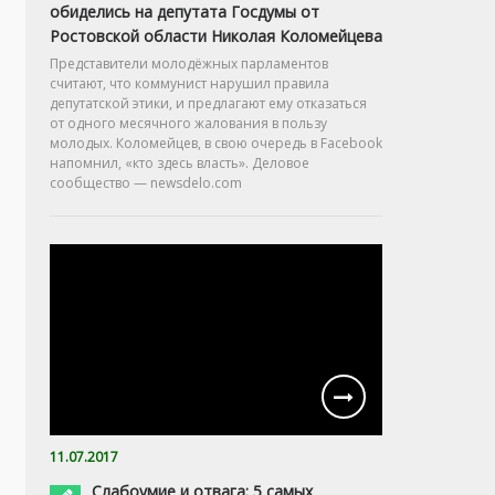
обиделись на депутата Госдумы от
Ростовской области Николая Коломейцева
Представители молодёжных парламентов
считают, что коммунист нарушил правила
депутатской этики, и предлагают ему отказаться
от одного месячного жалования в пользу
молодых. Коломейцев, в свою очередь в Facebook
напомнил, «кто здесь власть». Деловое
сообщество — newsdelo.com
11.07.2017
Слабоумие и отвага: 5 самых