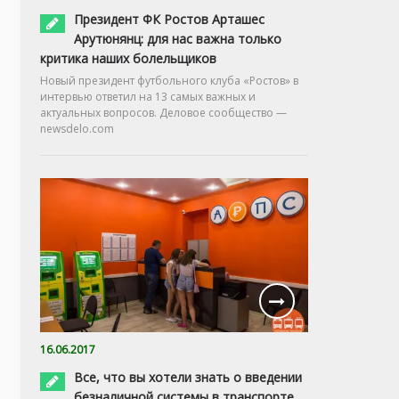
Президент ФК Ростов Арташес
Арутюнянц: для нас важна только
критика наших болельщиков
Новый президент футбольного клуба «Ростов» в
интервью ответил на 13 самых важных и
актуальных вопросов. Деловое сообщество —
newsdelo.com
16.06.2017
Все, что вы хотели знать о введении
безналичной системы в транспорте