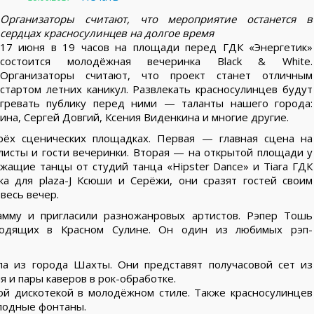
Организаторы считают, что мероприятие останется в
сердцах красносулинцев на долгое время
17 июня в 19 часов на площади перед ГДК «Энергетик»
состоится молодёжная вечеринка Black & White.
Организаторы считают, что проект станет отличным
стартом летних каникул. Развлекать красносулинцев будут
огревать публику перед ними — таланты нашего города:
ина, Сергей Довгий, Ксения Виденкина и многие другие.
рёх сценических площадках. Первая — главная сцена на
листы и гости вечеринки. Вторая — на открытой площади у
жащие танцы от студий танца «Hipster Dance» и Tiara ГДК
а для plaza-J Ксюши и Серёжи, они сразят гостей своим
весь вечер.
амму и пригласили разножанровых артистов. Рэпер Тошь
ходящих в Красном Сулине. Он один из любимых рэп-
па из города Шахты. Они представят получасовой сет из
 и пары каверов в рок-обработке.
ой дискотекой в молодёжном стиле. Также красносулинцев
лодные фонтаны.