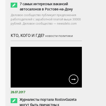
7 самых интересных вакансий
автосалонов в Ростове-на-Дону
Деловое сообщество публикует предложения
работодателей с заработной платой выше 30000
рублей. Деловое сообщество — newsdelo.com
КТО, КОГО И ГДЕ?
новости политики
28.07.2017
Журналисты портала RostovGazeta
могут быть причастны к