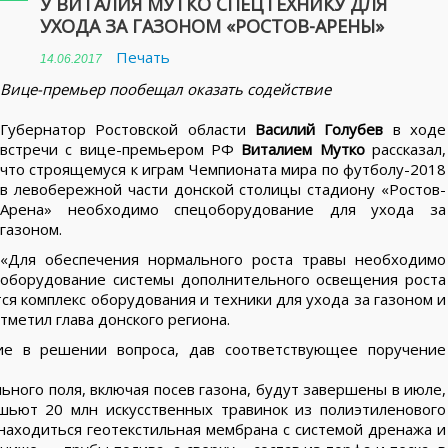
У ВИТАЛИЯ МУТКО СПЕЦТЕХНИКУ ДЛЯ
УХОДА ЗА ГАЗОНОМ «РОСТОВ-АРЕНЫ»
Печать
14.06.2017
Вице-премьер пообещал оказать содействие
Губернатор Ростовской области
Василий Голубев
в ходе
встречи с вице-премьером РФ
Виталием Мутко
рассказал,
что строящемуся к играм Чемпионата мира по футболу-2018
в левобережной части донской столицы стадиону «Ростов-
Арена» необходимо спецоборудование для ухода за
газоном.
«Для обеспечения нормального роста травы необходимо
оборудование системы дополнительного освещения роста
ся комплекс оборудования и техники для ухода за газоном и
метил глава донского региона.
е в решении вопроса, дав соответствующее поручение
ьного поля, включая посев газона, будут завершены в июле,
ошьют 20 млн искусственных травинок из полиэтиленового
т находиться геотекстильная мембрана с системой дренажа и