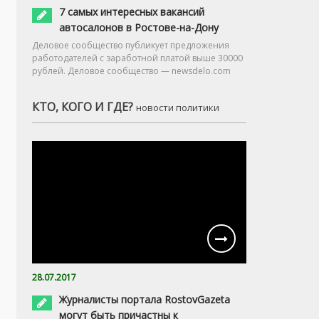
7 самых интересных вакансий
автосалонов в Ростове-на-Дону
Деловое сообщество публикует предложения
работодателей с заработной платой выше 30000
рублей. Деловое сообщество — newsdelo.com
КТО, КОГО И ГДЕ?
новости политики
28.07.2017
Журналисты портала RostovGazeta
могут быть причастны к