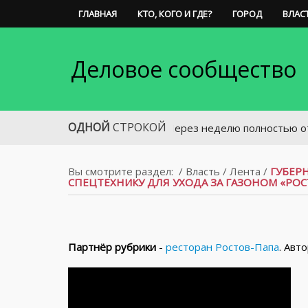
ГЛАВНАЯ
КТО, КОГО И ГДЕ?
ГОРОД
ВЛАС
Деловое сообщество
ОДНОЙ
СТРОКОЙ
Через неделю полностью откроют д
Вы смотрите раздел:
/
Власть
/
Лента
/
ГУБЕР
СПЕЦТЕХНИКУ ДЛЯ УХОДА ЗА ГАЗОНОМ «РО
Партнёр рубрики
-
ресторан Ростов-Папа
. Авт