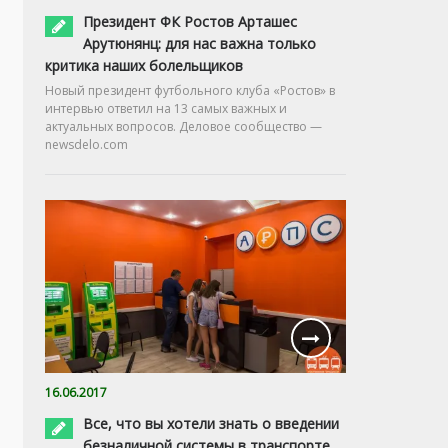
Президент ФК Ростов Арташес
Арутюнянц: для нас важна только
критика наших болельщиков
Новый президент футбольного клуба «Ростов» в
интервью ответил на 13 самых важных и
актуальных вопросов. Деловое сообщество —
newsdelo.com
16.06.2017
Все, что вы хотели знать о введении
безналичной системы в транспорте