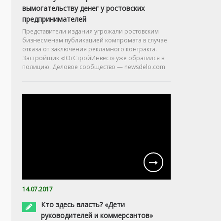
вымогательству денег у ростовских
предпринимателей
Представители издания угрожали ростовским
бизнесменам публикацией компромата в случае
отказа от заключения рекламного контракта.
Застройщик «ЮгСтройИнвест» уже обратился в
полицию. Деловое сообщество — newsdelo.com
14.07.2017
Кто здесь власть? «Дети
руководителей и коммерсантов»