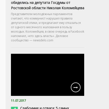
обиделись на депутата Госдумы от
Ростовской области Николая Коломейцева
Представители молодёжных парламентов
считают, что коммунист нарушил правила
депутатской этики, и предлагают ему отказаться
от одного месячного жалования в пользу
молодых. Коломейцев, в свою очередь в Facebook
напомнил, «кто здесь власть». Деловое
сообщество — newsdelo.com
11.07.2017
Слабоумие и отвага: 5 самых