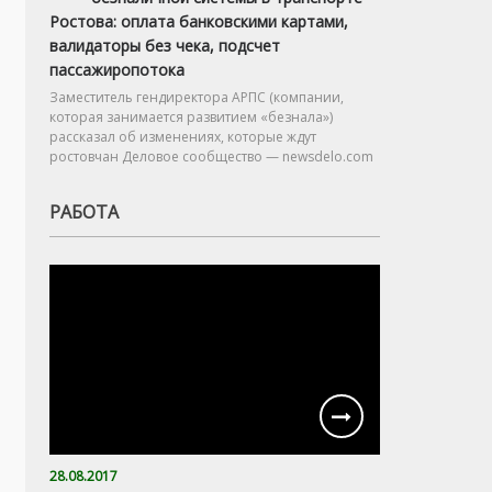
Ростова: оплата банковскими картами,
валидаторы без чека, подсчет
пассажиропотока
Заместитель гендиректора АРПС (компании,
которая занимается развитием «безнала»)
рассказал об изменениях, которые ждут
ростовчан Деловое сообщество — newsdelo.com
РАБОТА
28.08.2017