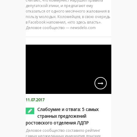
считают, что коммунист нарушил правила
депутатской этики, и предлагают ему
отказаться от одного месячного жалования в
пользу молодых. Коломейцев, в свою очередь
в Facebook напомнил, «кто здесь власть».
Деловое сообщество — newsdelo.com
11.07.2017
Слабоумие и отвага: 5 самых
странных предложений
ростовского отделения ЛДПР
Деловое сообщество составило рейтинг
самых неожиданных инициатив донских