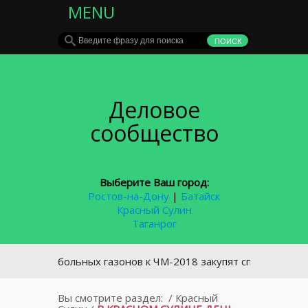
MENU
Деловое
сообщество
Выберите Ваш город:
Ростов-на-Дону
|
Батайск
Красный Сулин
Таганрог
я футбольных газонов к ЧМ-2018 закупят спецтехнику за 85 
Вы смотрите раздел:
/
Красный