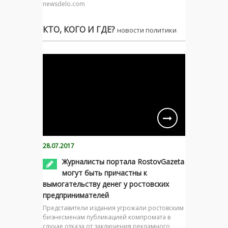
newsdelo.com
КТО, КОГО И ГДЕ?
новости политики
28.07.2017
Журналисты портала RostovGazeta
могут быть причастны к
вымогательству денег у ростовских
предпринимателей
Представители издания угрожали ростовским
бизнесменам публикацией компромата в
случае отказа от заключения рекламного