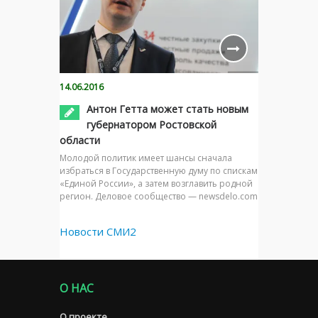
14.06.2016
Антон Гетта может стать новым
губернатором Ростовской
области
Молодой политик имеет шансы сначала
избраться в Государственную думу по спискам
«Единой России», а затем возглавить родной
регион. Деловое сообщество — newsdelo.com
Новости СМИ2
О НАС
О проекте