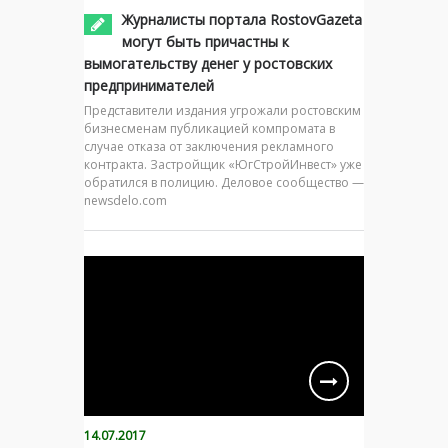
Журналисты портала RostovGazeta
могут быть причастны к
вымогательству денег у ростовских
предпринимателей
Представители издания угрожали ростовским
бизнесменам публикацией компромата в
случае отказа от заключения рекламного
контракта. Застройщик «ЮгСтройИнвест» уже
обратился в полицию. Деловое сообщество —
newsdelo.com
14.07.2017