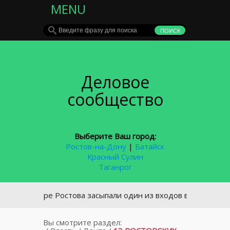
MENU
Деловое
сообщество
Выберите Ваш город:
Ростов-на-Дону
|
Батайск
Красный Сулин
Таганрог
 центре Ростова засыпали один из входов в подземный пер
Вы смотрите раздел: