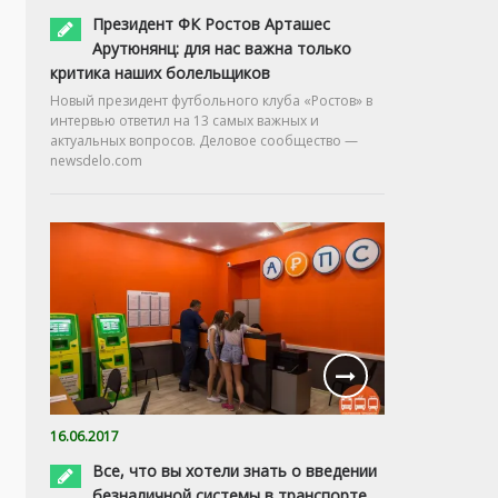
Президент ФК Ростов Арташес
Арутюнянц: для нас важна только
критика наших болельщиков
Новый президент футбольного клуба «Ростов» в
интервью ответил на 13 самых важных и
актуальных вопросов. Деловое сообщество —
newsdelo.com
16.06.2017
Все, что вы хотели знать о введении
безналичной системы в транспорте