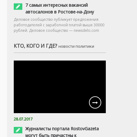
7 самых интересных вакансий
автосалонов в Ростове-на-Дону
Деловое сообщество публикует предложения
работодателей с заработной платой выше 30000
рублей. Деловое сообщество — newsdelo.com
КТО, КОГО И ГДЕ?
новости политики
28.07.2017
Журналисты портала RostovGazeta
могут быть причастны к