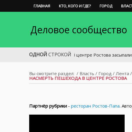
ГЛАВНАЯ
КТО, КОГО И ГДЕ?
ГОРОД
ВЛАС
Деловое сообщество
ОДНОЙ
СТРОКОЙ
В центре Ростова засыпали один из
Вы смотрите раздел:
/
Власть
/
Город
/
Лента
НАСМЕРТЬ ПЕШЕХОДА В ЦЕНТРЕ РОСТОВА
Партнёр рубрики
-
ресторан Ростов-Папа
. Авт