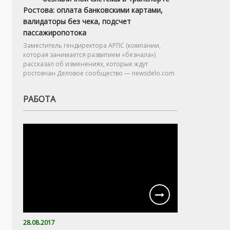
Ростова: оплата банковскими картами,
валидаторы без чека, подсчет
пассажиропотока
Заместитель гендиректора АРПС (компании,
которая занимается развитием «безнала»)
рассказал об изменениях, которые ждут
ростовчан Деловое сообщество — newsdelo.com
РАБОТА
28.08.2017