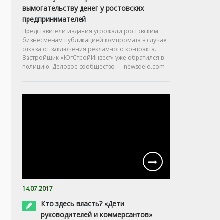
вымогательству денег у ростовских
предпринимателей
Представители издания угрожали ростовским
бизнесменам публикацией компромата в случае
отказа от заключения рекламного контракта.
Застройщик «ЮгСтройИнвест» уже обратился в
полицию. Деловое сообщество — newsdelo.com
14.07.2017
Кто здесь власть? «Дети
руководителей и коммерсантов»