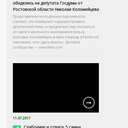
обиделись на депутата Госдумы от
Ростовской области Николая Коломейцева
Представители молодёжных парламентов
считают, что коммунист нарушил правила
депутатской этики, и предлагают ему отказаться
от одного месячного жалования в пользу
молодых. Коломейцев, в свою очередь в Facebook
напомнил, «кто здесь власть». Деловое
сообщество — newsdelo.com
11.07.2017
Слабоумие и отвага: 5 самых