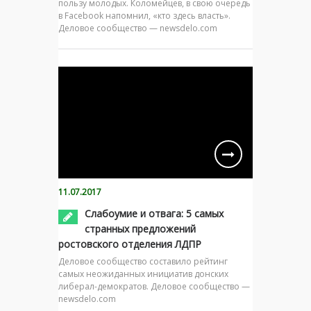
пользу молодых. Коломейцев, в свою очередь
в Facebook напомнил, «кто здесь власть».
Деловое сообщество — newsdelo.com
11.07.2017
Слабоумие и отвага: 5 самых
странных предложений
ростовского отделения ЛДПР
Деловое сообщество составило рейтинг
самых неожиданных инициатив донских
либерал-демократов. Деловое сообщество —
newsdelo.com