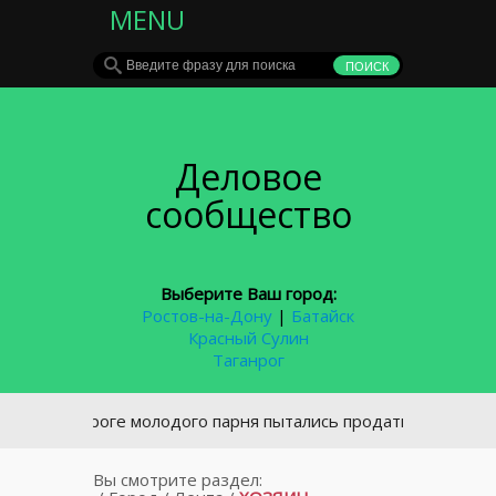
MENU
Деловое
сообщество
Выберите Ваш город:
Ростов-на-Дону
|
Батайск
Красный Сулин
Таганрог
Таганроге молодого парня пытались продать на органы за 1,
Вы смотрите раздел: