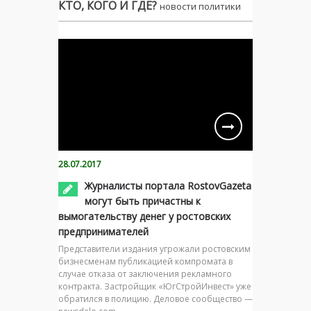
КТО, КОГО И ГДЕ?
новости политики
28.07.2017
Журналисты портала RostovGazeta
могут быть причастны к
вымогательству денег у ростовских
предпринимателей
Представители издания угрожали ростовским
бизнесменам публикацией компромата в
случае отказа от заключения рекламного
контракта. Застройщик «ЮгСтройИнвест» уже
обратился в полицию. Деловое сообщество —