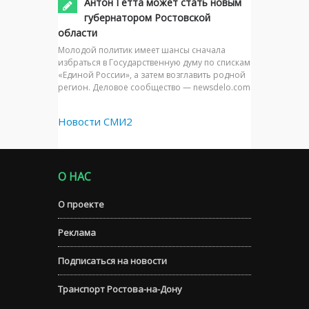
Антон Гетта может стать новым
губернатором Ростовской
области
Молодой политик имеет шансы сначала
избраться в Государственную думу по спискам
«Единой России», а затем возглавить родной
регион. Деловое сообщество — newsdelo.com
Новости СМИ2
О НАС
О проекте
Реклама
Подписаться на новости
Транспорт Ростова-на-Дону