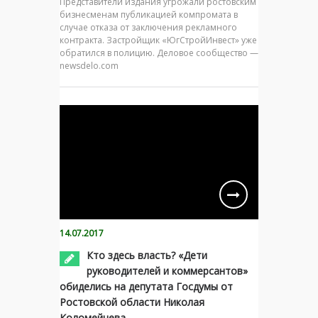
Представители издания угрожали ростовским
бизнесменам публикацией компромата в
случае отказа от заключения рекламного
контракта. Застройщик «ЮгСтройИнвест» уже
обратился в полицию. Деловое сообщество —
newsdelo.com
14.07.2017
Кто здесь власть? «Дети
руководителей и коммерсантов»
обиделись на депутата Госдумы от
Ростовской области Николая
Коломейцева