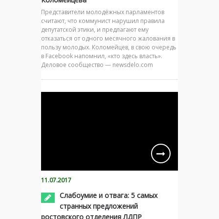
Представители молодёжных парламентов
считают, что коммунист нарушил правила
депутатской этики, и предлагают ему
отказаться от одного месячного жалования в
пользу молодых. Коломейцев, в свою очередь
в Facebook напомнил, «кто здесь власть».
Деловое сообщество — newsdelo.com
11.07.2017
Слабоумие и отвага: 5 самых
странных предложений
ростовского отделения ЛДПР