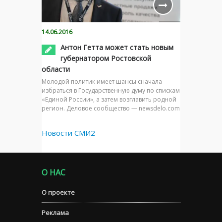
14.06.2016
Антон Гетта может стать новым
губернатором Ростовской
области
Молодой политик имеет шансы сначала
избраться в Государственную думу по спискам
«Единой России», а затем возглавить родной
регион. Деловое сообщество — newsdelo.com
Новости СМИ2
О НАС
О проекте
Реклама