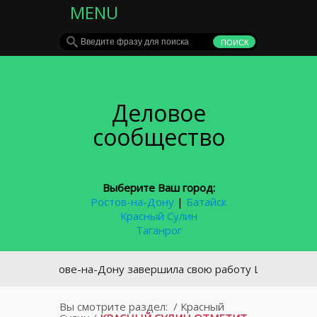
MENU
Деловое
сообщество
Выберите Ваш город:
Ростов-на-Дону
|
Батайск
Красный Сулин
Таганрог
В Ростове-на-Дону завершила свою работу Школа российско
Вы смотрите раздел:
/
Красный