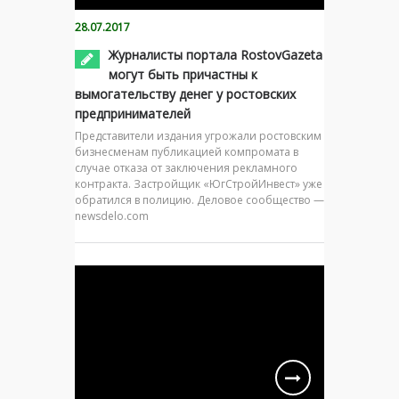
28.07.2017
Журналисты портала RostovGazeta
могут быть причастны к
вымогательству денег у ростовских
предпринимателей
Представители издания угрожали ростовским
бизнесменам публикацией компромата в
случае отказа от заключения рекламного
контракта. Застройщик «ЮгСтройИнвест» уже
обратился в полицию. Деловое сообщество —
newsdelo.com