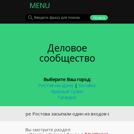
MENU
Деловое
сообщество
Выберите Ваш город:
Ростов-на-Дону
|
Батайск
Красный Сулин
Таганрог
 центре Ростова засыпали один из входов в подземный пер
Вы смотрите раздел: