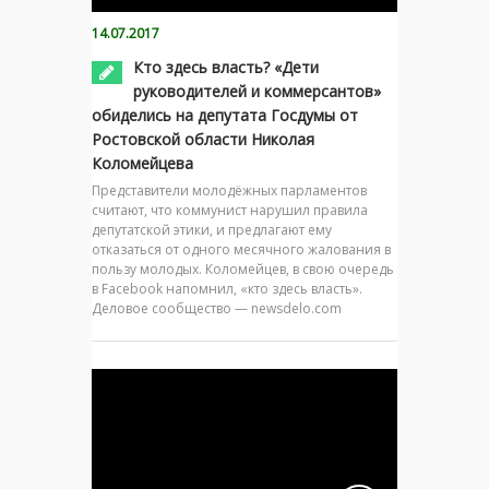
14.07.2017
Кто здесь власть? «Дети
руководителей и коммерсантов»
обиделись на депутата Госдумы от
Ростовской области Николая
Коломейцева
Представители молодёжных парламентов
считают, что коммунист нарушил правила
депутатской этики, и предлагают ему
отказаться от одного месячного жалования в
пользу молодых. Коломейцев, в свою очередь
в Facebook напомнил, «кто здесь власть».
Деловое сообщество — newsdelo.com