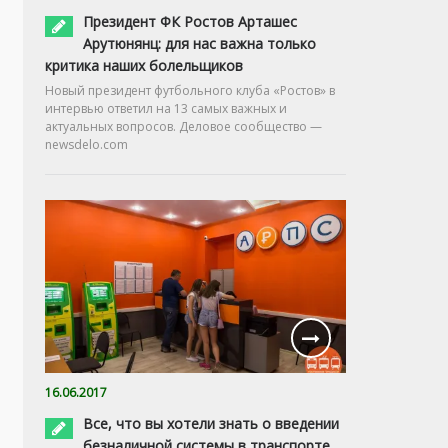
Президент ФК Ростов Арташес
Арутюнянц: для нас важна только
критика наших болельщиков
Новый президент футбольного клуба «Ростов» в
интервью ответил на 13 самых важных и
актуальных вопросов. Деловое сообщество —
newsdelo.com
16.06.2017
Все, что вы хотели знать о введении
безналичной системы в транспорте