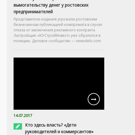
вымогательству денег у ростовских
предпринимателей
Представители издания угрожали ростовским
бизнесменам публикацией компромата в случае
отказа от заключения рекламного контракта.
Застройщик «ЮгСтройИнвест» уже обратился в
полицию. Деловое сообщество — newsdelo.com
14.07.2017
Кто здесь власть? «Дети
руководителей и коммерсантов»