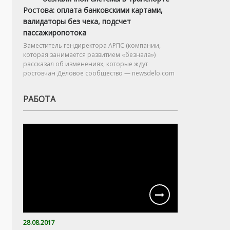
Ростова: оплата банковскими картами,
валидаторы без чека, подсчет
пассажиропотока
Заместитель гендиректора АРПС (компании,
которая занимается развитием «безнала»)
рассказал об изменениях, которые ждут
ростовчан Деловое сообщество — newsdelo.com
РАБОТА
28.08.2017