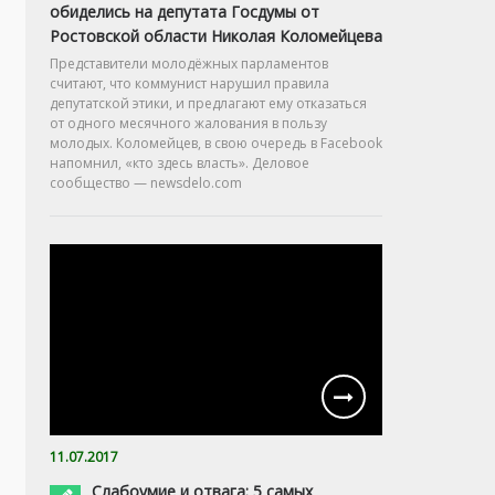
обиделись на депутата Госдумы от
Ростовской области Николая Коломейцева
Представители молодёжных парламентов
считают, что коммунист нарушил правила
депутатской этики, и предлагают ему отказаться
от одного месячного жалования в пользу
молодых. Коломейцев, в свою очередь в Facebook
напомнил, «кто здесь власть». Деловое
сообщество — newsdelo.com
11.07.2017
Слабоумие и отвага: 5 самых