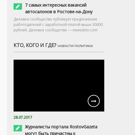
7 самых интересных вакансий
автосалонов в Ростове-на-Дону
Деловое сообщество публикует предложения
работодателей с заработной платой выше 30000
рублей. Деловое сообщество — newsdelo.com
КТО, КОГО И ГДЕ?
новости политики
28.07.2017
Журналисты портала RostovGazeta
могут быть причастны к