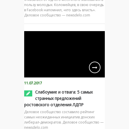
пользу молодых. Коломейцев, в свою очередь
в Facebook напомнил, «кто здесь власть».
Деловое сообщество — newsdelo.com
11.07.2017
Слабоумие и отвага: 5 самых
странных предложений
ростовского отделения ЛДПР
Деловое сообщество составило рейтинг
самых неожиданных инициатив донских
либерал-демократов. Деловое сообщество —
newsdelo.com