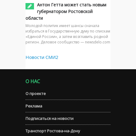
Антон Гетта может стать новым
губернатором Ростовской
области
Молодой политик имеет шансы сначала
избраться в Государственную думу по спискам
«Единой России», а затем возглавить родной
регион. Деловое сообщество — newsdelo.com
Новости СМИ2
О НАС
О проекте
Реклама
Подписаться на новости
Транспорт Ростова-на-Дону