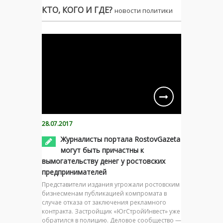
КТО, КОГО И ГДЕ?
новости политики
28.07.2017
Журналисты портала RostovGazeta
могут быть причастны к
вымогательству денег у ростовских
предпринимателей
Представители издания угрожали ростовским
бизнесменам публикацией компромата в
случае отказа от заключения рекламного
контракта. Застройщик «ЮгСтройИнвест» уже
обратился в полицию. Деловое сообщество —