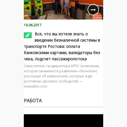
16.06.2017
Все, что вы хотели знать о
введении безналичной системы в
транспорте Ростова: оплата
банковскими картами, валидаторы без
чека, подсчет пассажиропотока
Заместитель гендиректора АРПС (компании,
которая занимается развитием «безнала»)
рассказал об изменениях, которые ждут
ростовчан Деловое сообщество —
newsdelo.com
РАБОТА