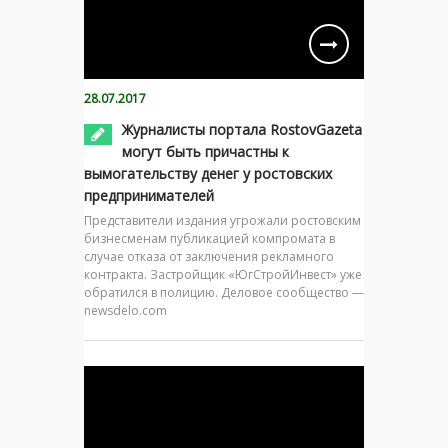
28.07.2017
Журналисты портала RostovGazeta
могут быть причастны к
вымогательству денег у ростовских
предпринимателей
Представители издания угрожали ростовским
бизнесменам публикацией компромата в
случае отказа от заключения рекламного
контракта. Застройщик «ЮгСтройИнвест» уже
обратился в полицию. Деловое сообщество —
newsdelo.com