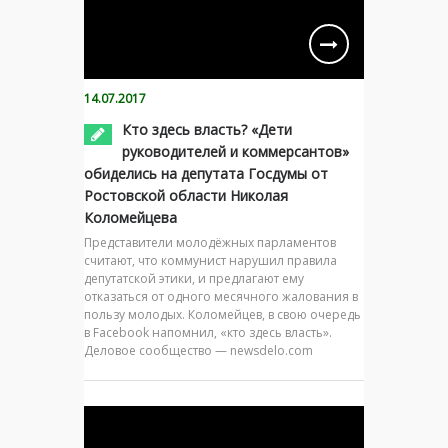
14.07.2017
Кто здесь власть? «Дети
руководителей и коммерсантов»
обиделись на депутата Госдумы от
Ростовской области Николая
Коломейцева
Представители молодёжных парламентов
считают, что коммунист нарушил правила
депутатской этики, и предлагают ему
отказаться от одного месячного жалования в
пользу молодых. Коломейцев, в свою очередь
в Facebook напомнил, «кто здесь власть».
Деловое сообщество — newsdelo.com