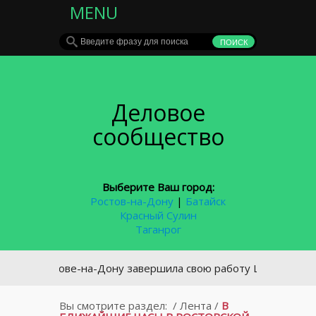
MENU
Деловое
сообщество
Выберите Ваш город:
Ростов-на-Дону
|
Батайск
Красный Сулин
Таганрог
 Ростове-на-Дону завершила свою работу Школа российской
Вы смотрите раздел:
/
Лента
/
В