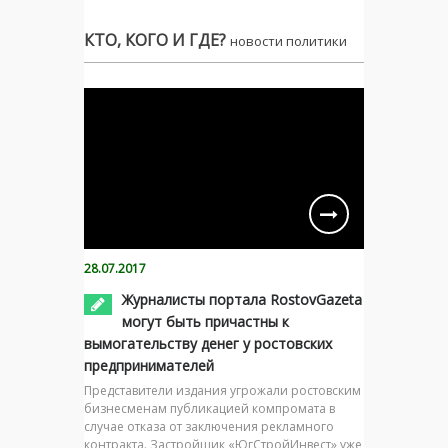
КТО, КОГО И ГДЕ?
новости политики
28.07.2017
Журналисты портала RostovGazeta
могут быть причастны к
вымогательству денег у ростовских
предпринимателей
Представители издания угрожали ростовским
бизнесменам публикацией компромата в
случае отказа от заключения рекламного
контракта. Застройщик «ЮгСтройИнвест» уже