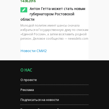
14.06.2016
Антон Гетта может стать новым
губернатором Ростовской
области
Молодой политик имеет шансы сначала
избраться в Государственную думу по спискам
«Единой России», а затем возглавить родной
регион. Деловое сообщество — newsdelo.com
Новости СМИ2
О НАС
О проекте
Реклама
Подписаться на новости