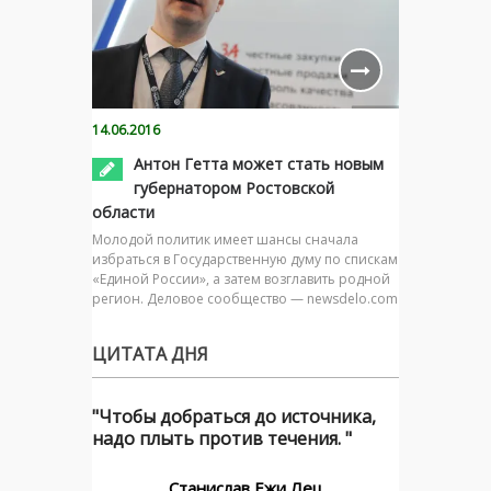
14.06.2016
Антон Гетта может стать новым
губернатором Ростовской
области
Молодой политик имеет шансы сначала
избраться в Государственную думу по спискам
«Единой России», а затем возглавить родной
регион. Деловое сообщество — newsdelo.com
ЦИТАТА ДНЯ
"Чтобы добраться до источника,
надо плыть против течения. "
Станислав Ежи Лец