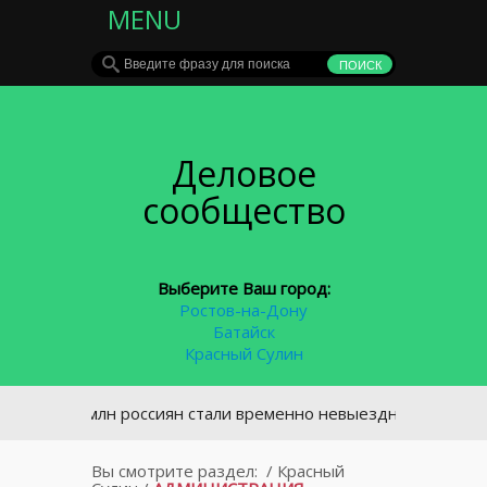
MENU
Деловое
сообщество
Выберите Ваш город:
Ростов-на-Дону
Батайск
Красный Сулин
 1,6 млн россиян стали временно невыездными из-за долгов
Вы смотрите раздел:
/
Красный