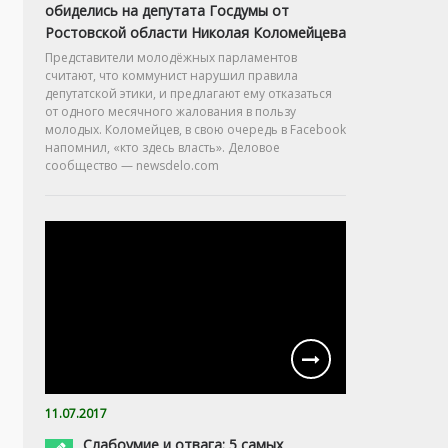
обиделись на депутата Госдумы от
Ростовской области Николая Коломейцева
Представители молодёжных парламентов
считают, что коммунист нарушил правила
депутатской этики, и предлагают ему отказаться
от одного месячного жалования в пользу
молодых. Коломейцев, в свою очередь в Facebook
напомнил, «кто здесь власть». Деловое
сообщество — newsdelo.com
11.07.2017
Слабоумие и отвага: 5 самых