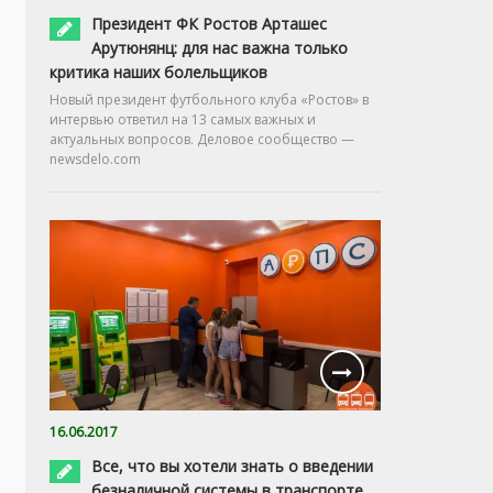
Президент ФК Ростов Арташес
Арутюнянц: для нас важна только
критика наших болельщиков
Новый президент футбольного клуба «Ростов» в
интервью ответил на 13 самых важных и
актуальных вопросов. Деловое сообщество —
newsdelo.com
16.06.2017
Все, что вы хотели знать о введении
безналичной системы в транспорте