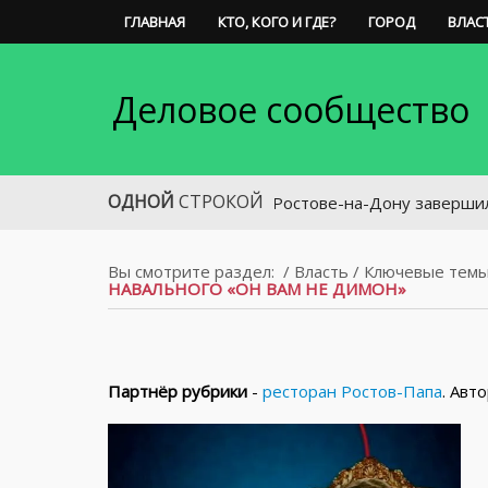
ГЛАВНАЯ
КТО, КОГО И ГДЕ?
ГОРОД
ВЛАС
Деловое сообщество
ОДНОЙ
СТРОКОЙ
В Ростове-на-Дону завершила свою р
Вы смотрите раздел:
/
Власть
/
Ключевые тем
НАВАЛЬНОГО «ОН ВАМ НЕ ДИМОН»
Партнёр рубрики
-
ресторан Ростов-Папа
. Авт