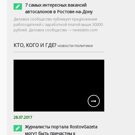
7 самых интересных вакансий
автосалонов в Ростове-на-Дону
Деловое сообщество публикует предложения
работодателей с заработной платой выше 30000
рублей. Деловое сообщество — newsdelo.com
КТО, КОГО И ГДЕ?
новости политики
28.07.2017
Журналисты портала RostovGazeta
могут быть причастны к