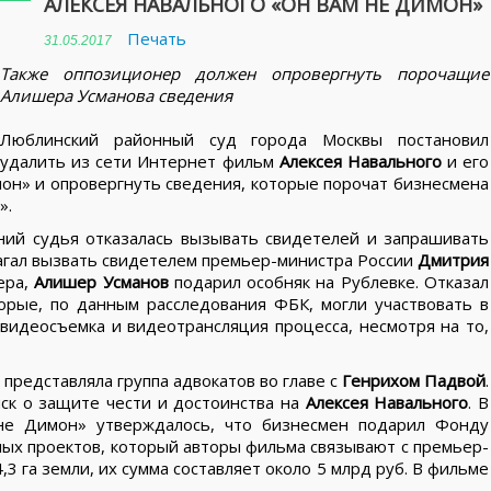
АЛЕКСЕЯ НАВАЛЬНОГО «ОН ВАМ НЕ ДИМОН»
Печать
31.05.2017
Также оппозиционер должен опровергнуть порочащие
Алишера Усманова сведения
Люблинский районный суд города Москвы постановил
удалить из сети Интернет фильм
Алексея Навального
и его
он» и опровергнуть сведения, которые порочат бизнесмена
».
ний судья отказалась вызывать свидетелей и запрашивать
гал вызвать свидетелем премьер-министра России
Дмитрия
ера,
Алишер Усманов
подарил особняк на Рублевке. Отказал
орые, по данным расследования ФБК, могли участвовать в
идеосъемка и видеотрансляция процесса, несмотря на то,
представляла группа адвокатов во главе с
Генрихом Падвой
.
ск о защите чести и достоинства на
Алексея Навального
. В
не Димон» утверждалось, что бизнесмен подарил Фонду
ых проектов, который авторы фильма связывают с премьер-
4,3 га земли, их сумма составляет около 5 млрд руб. В фильме