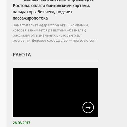
Ростова: оплата банковскими картами,
валидаторы без чека, подсчет
пассажиропотока
Заместитель гендиректора АРПС (компании,
которая занимается развитием «безнала»)
рассказал об изменениях, которые ждут
ростовчан Деловое сообщество — newsdelo.com
РАБОТА
28.08.2017