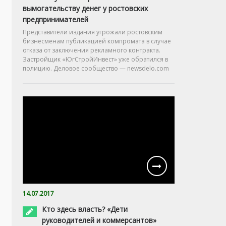
вымогательству денег у ростовских
предпринимателей
Представители издания угрожали ростовским
бизнесменам публикацией компромата в случае
отказа от заключения рекламного контракта.
Застройщик «ЮгСтройИнвест» уже обратился в
полицию. Деловое сообщество — newsdelo.com
14.07.2017
Кто здесь власть? «Дети
руководителей и коммерсантов»