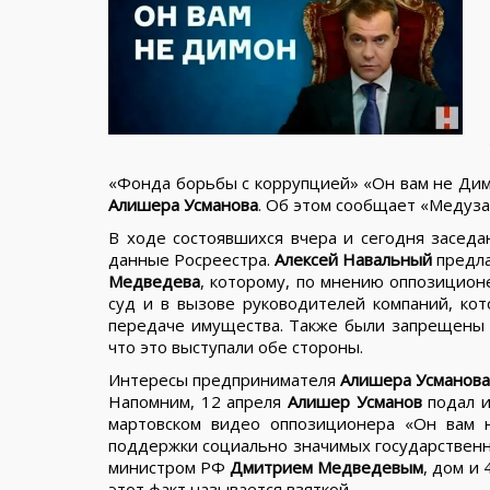
«Фонда борьбы с коррупцией» «Он вам не Дим
Алишера Усманова
. Об этом сообщает «Медуза
В ходе состоявшихся вчера и сегодня заседа
данные Росреестра.
Алексей Навальный
предла
Медведева
, которому, по мнению оппозицион
суд и в вызове руководителей компаний, кот
передаче имущества. Также были запрещены в
что это выступали обе стороны.
Интересы предпринимателя
Алишера Усманова
Напомним, 12 апреля
Алишер Усманов
подал и
мартовском видео оппозиционера «Он вам 
поддержки социально значимых государственн
министром РФ
Дмитрием Медведевым
, дом и 
этот факт называется взяткой.