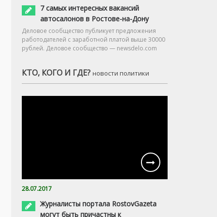
7 самых интересных вакансий
автосалонов в Ростове-на-Дону
Деловое сообщество публикует предложения
работодателей с заработной платой выше 30000
рублей. Деловое сообщество — newsdelo.com
КТО, КОГО И ГДЕ?
новости политики
28.07.2017
Журналисты портала RostovGazeta
могут быть причастны к