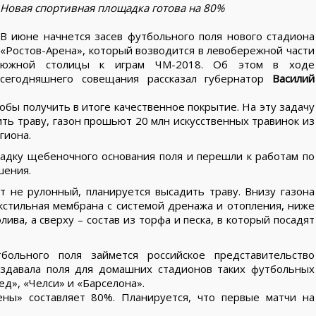
Новая спортивная площадка готова на 80%
В июне начнется засев футбольного поля нового стадиона
«Ростов-Арена», который возводится в левобережной части
южной столицы к играм ЧМ-2018. Об этом в ходе
сегодняшнего совещания рассказал губернатор
Василий
обы получить в итоге качественное покрытие. На эту задачу
ить траву, газон прошьют 20 млн искусственных травинок из
гиона.
адку щебеночного основания поля и перешли к работам по
шения.
т не рулонный, планируется высадить траву. Внизу газона
кстильная мембрана с системой дренажа и отопления, ниже
ва, а сверху – состав из торфа и песка, в который посадят
больного поля займется российское представительство
создавала поля для домашних стадионов таких футбольных
д», «Челси» и «Барселона».
ены» составляет 80%. Планируется, что первые матчи на