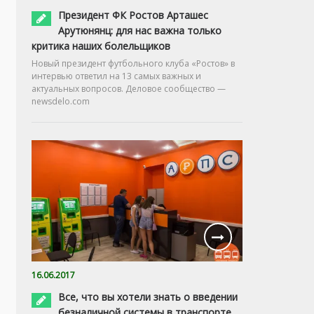
Президент ФК Ростов Арташес
Арутюнянц: для нас важна только
критика наших болельщиков
Новый президент футбольного клуба «Ростов» в
интервью ответил на 13 самых важных и
актуальных вопросов. Деловое сообщество —
newsdelo.com
16.06.2017
Все, что вы хотели знать о введении
безналичной системы в транспорте