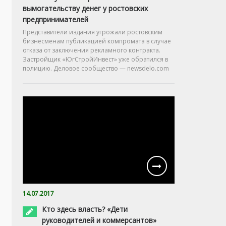
вымогательству денег у ростовских
предпринимателей
Представители издания угрожали ростовским
бизнесменам публикацией компромата в случае
отказа от заключения рекламного контракта.
Застройщик «ЮгСтройИнвест» уже обратился в
полицию. Деловое сообщество — newsdelo.com
14.07.2017
Кто здесь власть? «Дети
руководителей и коммерсантов»