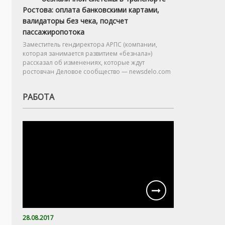
Ростова: оплата банковскими картами,
валидаторы без чека, подсчет
пассажиропотока
Заместитель гендиректора АРПС (компании,
которая занимается развитием «безнала»)
рассказал об изменениях, которые ждут
ростовчан Деловое сообщество — newsdelo.com
РАБОТА
28.08.2017