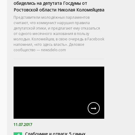
обиделись на депутата Госдумы от
Ростовской области Николая Коломейцева
Представители молодёжных парламентов
считают, что коммунист нарушил правила
депутатской этики, и предлагают ему отказаться
от одного месячного жалования в пользу
молодых. Коломейцев, в свою очередь в Facebook
напомнил, «кто здесь власть». Деловое
сообщество — newsdelo.com
11.07.2017
Слабоумие и отвага: 5 самых