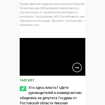
Представители издания угрожали ростовским
бизнесменам публикацией компромата в
случае отказа от заключения рекламного
контракта. Застройщик «ЮгСтройИнвест» уже
обратился в полицию. Деловое сообщество —
newsdelo.com
14.07.2017
Кто здесь власть? «Дети
руководителей и коммерсантов»
обиделись на депутата Госдумы от
Ростовской области Николая