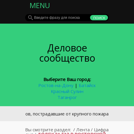
MENU
Деловое
сообщество
Выберите Ваш город:
Ростов-на-Дону
|
Батайск
Красный Сулин
Таганрог
6 домов, пострадавшие от крупного пожара в центре Росто
Вы смотрите раздел:
/
Лента
/
Цифра