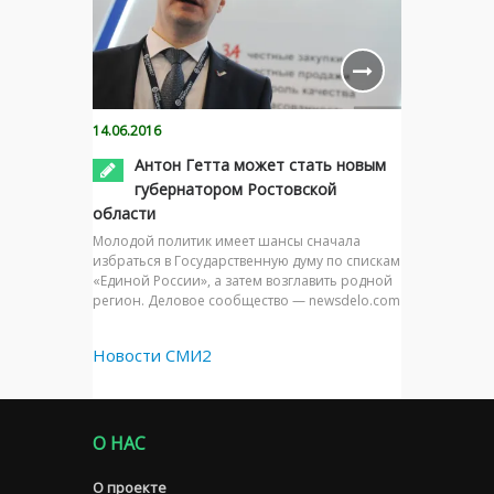
14.06.2016
Антон Гетта может стать новым
губернатором Ростовской
области
Молодой политик имеет шансы сначала
избраться в Государственную думу по спискам
«Единой России», а затем возглавить родной
регион. Деловое сообщество — newsdelo.com
Новости СМИ2
О НАС
О проекте