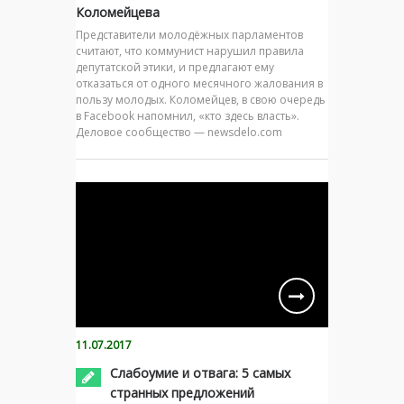
Коломейцева
Представители молодёжных парламентов
считают, что коммунист нарушил правила
депутатской этики, и предлагают ему
отказаться от одного месячного жалования в
пользу молодых. Коломейцев, в свою очередь
в Facebook напомнил, «кто здесь власть».
Деловое сообщество — newsdelo.com
11.07.2017
Слабоумие и отвага: 5 самых
странных предложений