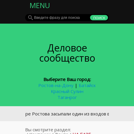
MENU
Деловое
сообщество
Выберите Ваш город:
Ростов-на-Дону
|
Батайск
Красный Сулин
Таганрог
 центре Ростова засыпали один из входов в подземный пер
Вы смотрите раздел: