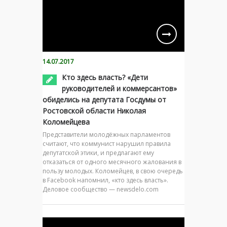
14.07.2017
Кто здесь власть? «Дети
руководителей и коммерсантов»
обиделись на депутата Госдумы от
Ростовской области Николая
Коломейцева
Представители молодёжных парламентов
считают, что коммунист нарушил правила
депутатской этики, и предлагают ему
отказаться от одного месячного жалования в
пользу молодых. Коломейцев, в свою очередь
в Facebook напомнил, «кто здесь власть».
Деловое сообщество — newsdelo.com