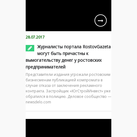
28.07.2017
Журналисты портала RostovGazeta
могут быть причастны к
вымогательству денег у ростовских
предпринимателей
Представители издания угрожали ростовским
бизнесменам публикацией компромата в
случае отказа от заключения рекламного
контракта. Застройщик «ЮгСтройИнвест» уже
обратился в полицию. Деловое сообщество —
newsdelo.com