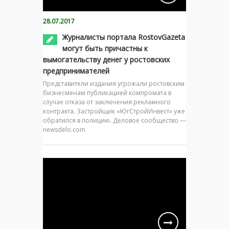
28.07.2017
Журналисты портала RostovGazeta
могут быть причастны к
вымогательству денег у ростовских
предпринимателей
Представители издания угрожали ростовским
бизнесменам публикацией компромата в
случае отказа от заключения рекламного
контракта. Застройщик «ЮгСтройИнвест» уже
обратился в полицию. Деловое сообщество —
newsdelo.com