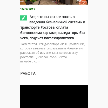
16.06.2017
Все, что вы хотели знать о
введении безналичной системы в
транспорте Ростова: оплата
банковскими картами, валидаторы без
чека, подсчет пассажиропотока
Заместитель гендиректора АРПС (компании,
которая занимается развитием «безнала»)
рассказал об изменениях, которые ждут
ростовчан Деловое сообщество —
newsdelo.com
РАБОТА