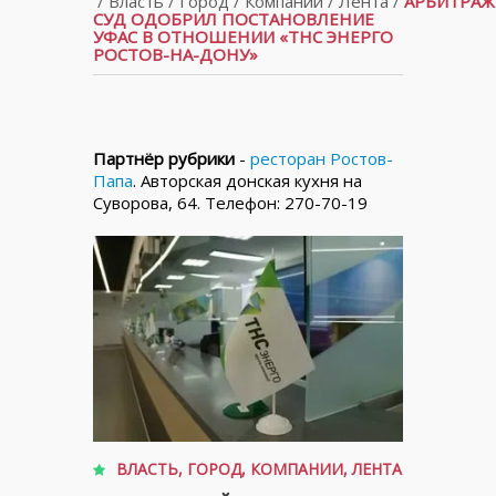
/
Власть
/
Город
/
Компании
/
Лента
/
АРБИТРА
СУД ОДОБРИЛ ПОСТАНОВЛЕНИЕ
УФАС В ОТНОШЕНИИ «ТНС ЭНЕРГО
РОСТОВ-НА-ДОНУ»
Партнёр рубрики
-
ресторан Ростов-
Папа
. Авторская донская кухня на
Суворова, 64. Телефон: 270-70-19
ВЛАСТЬ
,
ГОРОД
,
КОМПАНИИ
,
ЛЕНТА