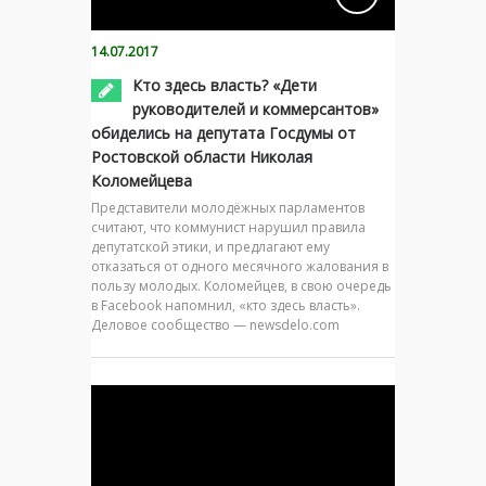
14.07.2017
Кто здесь власть? «Дети
руководителей и коммерсантов»
обиделись на депутата Госдумы от
Ростовской области Николая
Коломейцева
Представители молодёжных парламентов
считают, что коммунист нарушил правила
депутатской этики, и предлагают ему
отказаться от одного месячного жалования в
пользу молодых. Коломейцев, в свою очередь
в Facebook напомнил, «кто здесь власть».
Деловое сообщество — newsdelo.com