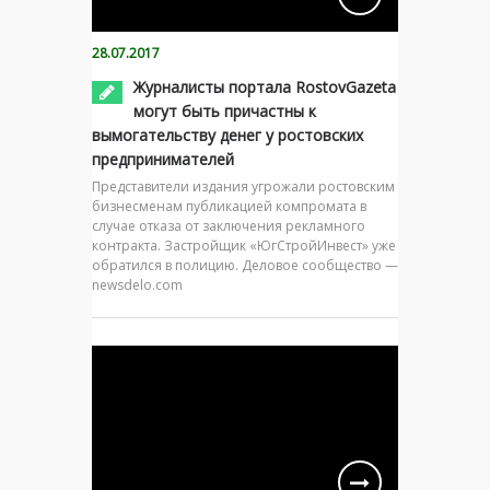
28.07.2017
Журналисты портала RostovGazeta
могут быть причастны к
вымогательству денег у ростовских
предпринимателей
Представители издания угрожали ростовским
бизнесменам публикацией компромата в
случае отказа от заключения рекламного
контракта. Застройщик «ЮгСтройИнвест» уже
обратился в полицию. Деловое сообщество —
newsdelo.com