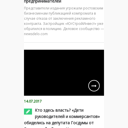
предпринимателей
Представители издания угрожали ростовским
бизнесменам публикацией компромата в
случае отказа от заключения рекламного
контракта. Застройщик «ЮгСтройИнвест» уже
обратился в полицию. Деловое сообщество —
newsdelo.com
14.07.2017
Кто здесь власть? «Дети
руководителей и коммерсантов»
обиделись на депутата Госдумы от