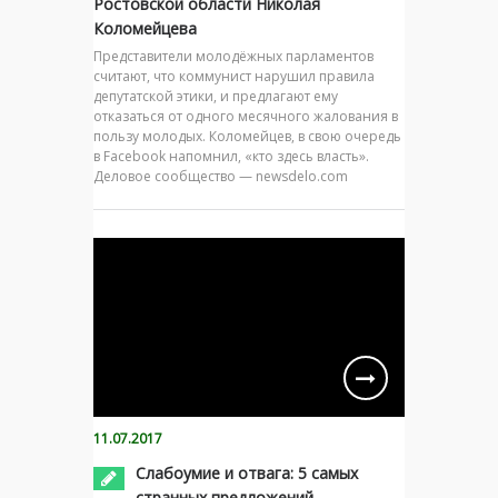
Ростовской области Николая
Коломейцева
Представители молодёжных парламентов
считают, что коммунист нарушил правила
депутатской этики, и предлагают ему
отказаться от одного месячного жалования в
пользу молодых. Коломейцев, в свою очередь
в Facebook напомнил, «кто здесь власть».
Деловое сообщество — newsdelo.com
11.07.2017
Слабоумие и отвага: 5 самых
странных предложений