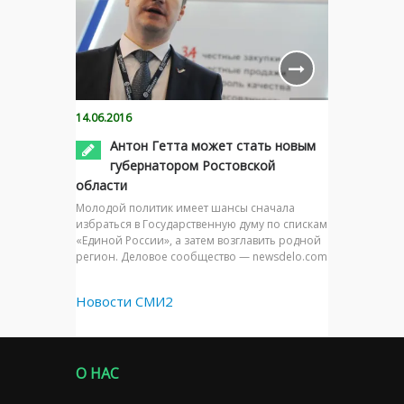
14.06.2016
Антон Гетта может стать новым
губернатором Ростовской
области
Молодой политик имеет шансы сначала
избраться в Государственную думу по спискам
«Единой России», а затем возглавить родной
регион. Деловое сообщество — newsdelo.com
Новости СМИ2
О НАС