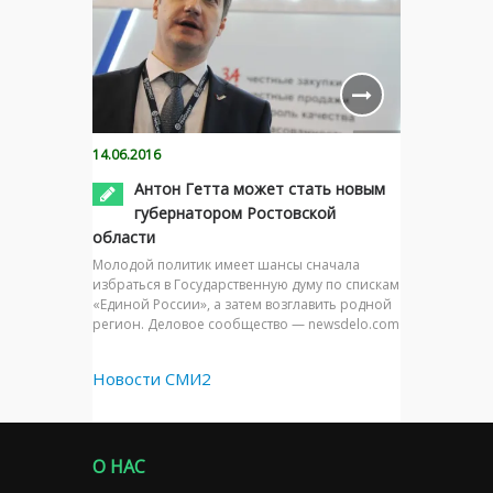
14.06.2016
Антон Гетта может стать новым
губернатором Ростовской
области
Молодой политик имеет шансы сначала
избраться в Государственную думу по спискам
«Единой России», а затем возглавить родной
регион. Деловое сообщество — newsdelo.com
Новости СМИ2
О НАС