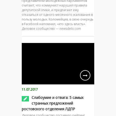
Представители молодёжных парламентов
считают, что коммунист нарушил правила
депутатской этики, и предлагают ему
отказаться от одного месячного жалования в
пользу молодых. Коломейцев, в свою очередь
в Facebook напомнил, «кто здесь власть».
Деловое сообщество — newsdelo.com
11.07.2017
Слабоумие и отвага: 5 самых
странных предложений
ростовского отделения ЛДПР
Деловое сообщество составило рейтинг