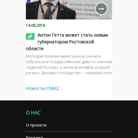
14.06.2016
Антон Гетта может стать новым
губернатором Ростовской
области
Молодой политик имеет шансы сначала
избраться в Государственную думу по спискам
«Единой России», а затем возглавить родной
регион. Деловое сообщество — newsdelo.com
Новости СМИ2
О НАС
О проекте
Реклама