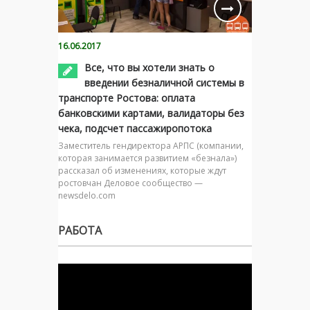
16.06.2017
Все, что вы хотели знать о
введении безналичной системы в
транспорте Ростова: оплата
банковскими картами, валидаторы без
чека, подсчет пассажиропотока
Заместитель гендиректора АРПС (компании,
которая занимается развитием «безнала»)
рассказал об изменениях, которые ждут
ростовчан Деловое сообщество —
newsdelo.com
РАБОТА