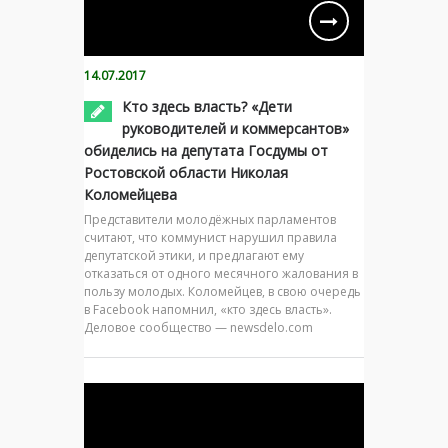
14.07.2017
Кто здесь власть? «Дети
руководителей и коммерсантов»
обиделись на депутата Госдумы от
Ростовской области Николая
Коломейцева
Представители молодёжных парламентов
считают, что коммунист нарушил правила
депутатской этики, и предлагают ему
отказаться от одного месячного жалования в
пользу молодых. Коломейцев, в свою очередь
в Facebook напомнил, «кто здесь власть».
Деловое сообщество — newsdelo.com