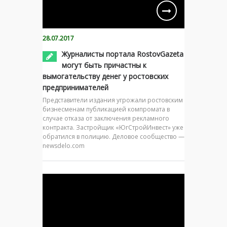
28.07.2017
Журналисты портала RostovGazeta
могут быть причастны к
вымогательству денег у ростовских
предпринимателей
Представители издания угрожали ростовским
бизнесменам публикацией компромата в
случае отказа от заключения рекламного
контракта. Застройщик «ЮгСтройИнвест» уже
обратился в полицию. Деловое сообщество —
newsdelo.com