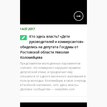
14.07.2017
Кто здесь власть? «Дети
руководителей и коммерсантов»
обиделись на депутата Госдумы от
Ростовской области Николая
Коломейцева
Представители молодёжных парламентов
считают, что коммунист нарушил правила
депутатской этики, и предлагают ему
отказаться от одного месячного жалования в
пользу молодых. Коломейцев, в свою очередь
в Facebook напомнил, «кто здесь власть».
Деловое сообщество — newsdelo.com