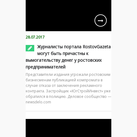
28.07.2017
Журналисты портала RostovGazeta
могут быть причастны к
вымогательству денег у ростовских
предпринимателей
Представители издания угрожали ростовским
бизнесменам публикацией компромата в
случае отказа от заключения рекламного
контракта. Застройщик «ЮгСтройИнвест» уже
обратился в полицию. Деловое сообщество —
newsdelo.com