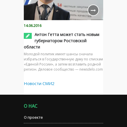
14.06.2016
Антон Гетта может стать новым
губернатором Ростовской
области
Молодой политик имеет шансы сначала
избраться в Государственную думу по спискам
«Единой России», а затем возглавить родной
регион. Деловое сообщество — newsdelo.com
Новости СМИ2
О НАС
О проекте