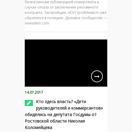
бизнесменам публикацией компромата в
случае отказа от заключения рекламного
контракта. Застройщик «ЮгСтройИнвест» уже
обратился в полицию. Деловое сообщество —
newsdelo.com
14.07.2017
Кто здесь власть? «Дети
руководителей и коммерсантов»
обиделись на депутата Госдумы от
Ростовской области Николая
Коломейцева