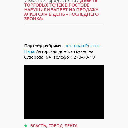
/
Власть
/
Город
/
Лента
/
ДЕВЯТЬ
ТОРГОВЫХ ТОЧЕК В РОСТОВЕ
НАРУШИЛИ ЗАПРЕТ НА ПРОДАЖУ
АЛКОГОЛЯ В ДЕНЬ «ПОСЛЕДНЕГО
ЗВОНКА»
Партнёр рубрики
-
ресторан Ростов-
Папа
. Авторская донская кухня на
Суворова, 64. Телефон: 270-70-19
ВЛАСТЬ
,
ГОРОД
,
ЛЕНТА