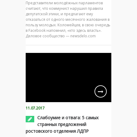
Представители молодёжных парламентов
считают, что коммунист нарушил правила
депутатской этики, и предлагают ему
отказаться от одного месячного жалования в
пользу молодых. Коломейцев, в свою очередь
в Facebook напомнил, «кто здесь власть».
Деловое сообщество — newsdelo.com
11.07.2017
Слабоумие и отвага: 5 самых
странных предложений
ростовского отделения ЛДПР