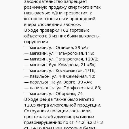
законодательство запрещает
розничную продажу спиртного в так
называемые «Дни трезвости», к
которым относится и прошедший
вчера «последний звонок».
В ходе проверки 162 торговых
объектов в 9 из них были выявлены
нарушения:
— магазин, ул. Оганова, 39 «А»;
— магазин, ул. Таганрогская, 118;
— магазин, ул. Таганрогская, 120/2;
— магазин, бул. Комарова, 21 «Б»;
— магазин, ул. Космонавтов, 1/16;
— павильон, ул. 4-я Семейная, 10;
— павильон на ул. Зорге, 39 «А»;
— павильон на ул. Профсоюзная, 89;
— магазин, ул. Обороны, 74.
В ходе рейда также было изъято
120,5 литра алкогольной продукции.
Сотрудники полиции составили
протоколы об административных
правонарушениях по ст. 14.2, ч.2 и ч.3
ст. 14.16 КоАП РФ, которые будут