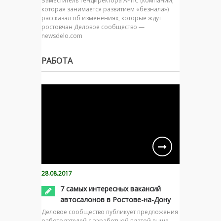
Заместитель гендиректора АРПС (компании,
которая занимается развитием «безнала»)
рассказал об изменениях, которые ждут
ростовчан Деловое сообщество —
newsdelo.com
РАБОТА
28.08.2017
7 самых интересных вакансий
автосалонов в Ростове-на-Дону
Деловое сообщество публикует предложения
работодателей с заработной платой выше