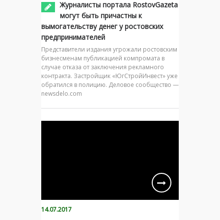
Журналисты портала RostovGazeta
могут быть причастны к
вымогательству денег у ростовских
предпринимателей
Представители издания угрожали ростовским
бизнесменам публикацией компромата в
случае отказа от заключения рекламного
контракта. Застройщик «ЮгСтройИнвест» уже
обратился в полицию. Деловое сообщество —
newsdelo.com
14.07.2017