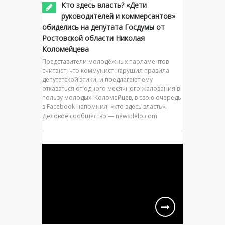
Кто здесь власть? «Дети
руководителей и коммерсантов»
обиделись на депутата Госдумы от
Ростовской области Николая
Коломейцева
Представители молодёжных парламентов
считают, что коммунист нарушил правила
депутатской этики, и предлагают ему
отказаться от одного месячного жалования в
пользу молодых. Коломейцев, в свою очередь
в Facebook напомнил, «кто здесь власть».
Деловое сообщество — newsdelo.com