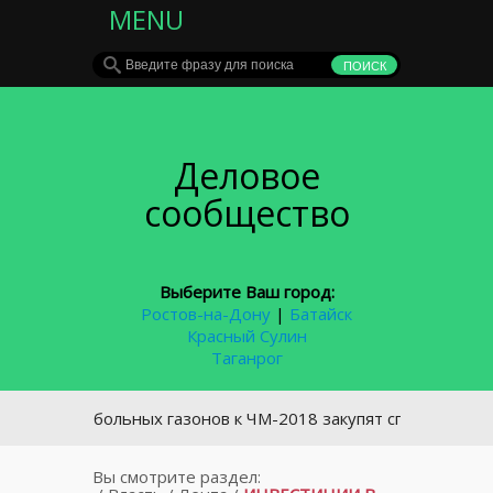
MENU
Деловое
сообщество
Выберите Ваш город:
Ростов-на-Дону
|
Батайск
Красный Сулин
Таганрог
я футбольных газонов к ЧМ-2018 закупят спецтехнику за 85 
Вы смотрите раздел: