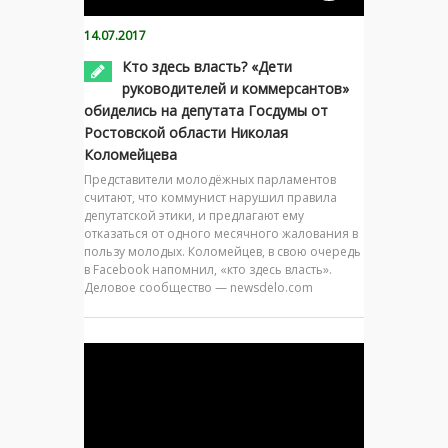
14.07.2017
Кто здесь власть? «Дети
руководителей и коммерсантов»
обиделись на депутата Госдумы от
Ростовской области Николая
Коломейцева
Представители молодёжных парламентов
считают, что коммунист нарушил правила
депутатской этики, и предлагают ему
отказаться от одного месячного жалования в
пользу молодых. Коломейцев, в свою очередь
в Facebook напомнил, «кто здесь власть».
Деловое сообщество — newsdelo.com