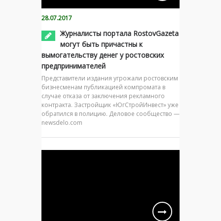
28.07.2017
Журналисты портала RostovGazeta
могут быть причастны к
вымогательству денег у ростовских
предпринимателей
Представители издания угрожали ростовским
бизнесменам публикацией компромата в
случае отказа от заключения рекламного
контракта. Застройщик «ЮгСтройИнвест» уже
обратился в полицию. Деловое сообщество —
newsdelo.com