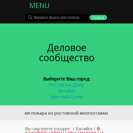
MENU
Деловое
сообщество
Выберите Ваш город:
Ростов-на-Дону
Батайск
Красный Сулин
о время пожара из ростовской многоэтажки было эвакуирова
Вы смотрите раздел:
/
Батайск
/
В