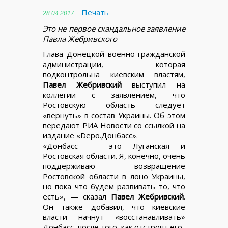
Печать
28.04.2017
Это не первое скандальное заявление
Павла Жебривского
Глава Донецкой военно-гражданской
администрации, которая
подконтрольна киевским властям,
Павел Жебривский
выступил на
коллегии с заявлением, что
Ростовскую область следует
«вернуть» в состав Украины. Об этом
передают РИА Новости со ссылкой на
издание «Depo.Донбасс».
«Донбасс — это Луганская и
Ростовская области. Я, конечно, очень
поддерживаю возвращение
Ростовской области в лоно Украины,
но пока что будем развивать то, что
есть», — сказал
Павел Жебривский
.
Он также добавил, что киевские
власти начнут «восстанавливать»
Донбасс, после того, как отстроят его.