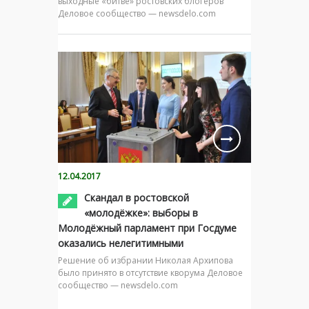
выходные «битве» ростовских блогеров
Деловое сообщество — newsdelo.com
12.04.2017
Скандал в ростовской
«молодёжке»: выборы в
Молодёжный парламент при Госдуме
оказались нелегитимными
Решение об избрании Николая Архипова
было принято в отсутствие кворума Деловое
сообщество — newsdelo.com