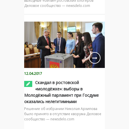
выходные «битве» ростовских блогеров
Деловое сообщество — newsdelo.com
12.04.2017
Скандал в ростовской
«молодёжке»: выборы в
Молодёжный парламент при Госдуме
оказались нелегитимными
Решение об избрании Николая Архипова
было принято в отсутствие кворума Деловое
сообщество — newsdelo.com