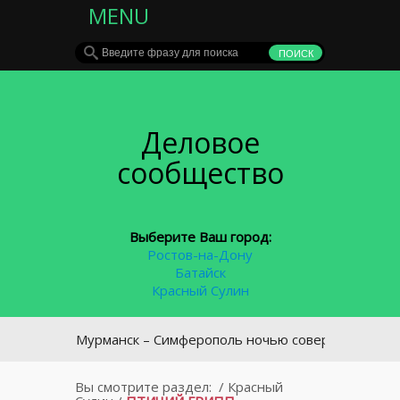
MENU
Деловое
сообщество
Выберите Ваш город:
Ростов-на-Дону
Батайск
Красный Сулин
ейс Мурманск – Симферополь ночью совершил экстренную п
Вы смотрите раздел:
/
Красный