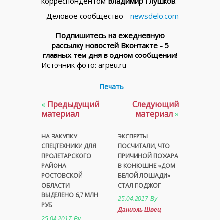
корреспондентом
Владимир Глушков
.
Деловое сообщество -
newsdelo.com
Подпишитесь на ежедневную
рассылку новостей Вконтакте - 5
главных тем дня в одном сообщении!
Источник фото: arpeflu.ru
Печать
«
Предыдущий
Следующий
материал
материал
»
НА ЗАКУПКУ
ЭКСПЕРТЫ
СПЕЦТЕХНИКИ ДЛЯ
ПОСЧИТАЛИ, ЧТО
ПРОЛЕТАРСКОГО
ПРИЧИНОЙ ПОЖАРА
РАЙОНА
В КОНЮШНЕ «ДОМ
РОСТОВСКОЙ
БЕЛОЙ ЛОШАДИ»
ОБЛАСТИ
СТАЛ ПОДЖОГ
ВЫДЕЛЕНО 6,7 МЛН
25.04.2017
By
РУБ
Даниэль Швец
25.04.2017
By