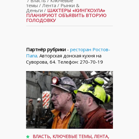
/
Власть
/
Ключевые
темы
/
Лента
/
Рынки &
Деньги
/
ШАХТЕРЫ «КИНГКОУЛА»
ПЛАНИРУЮТ ОБЪЯВИТЬ ВТОРУЮ
ГОЛОДОВКУ
Партнёр рубрики
-
ресторан Ростов-
Папа
. Авторская донская кухня на
Суворова, 64. Телефон: 270-70-19
ВЛАСТЬ
,
КЛЮЧЕВЫЕ ТЕМЫ
,
ЛЕНТА
,