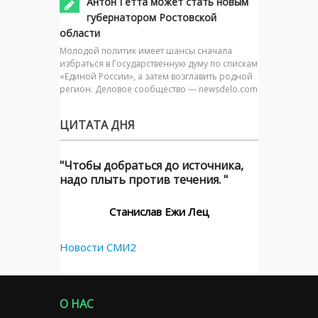
Антон Гетта может стать новым
губернатором Ростовской
области
Молодой политик имеет шансы сначала
избраться в Государственную думу по спискам
«Единой России», а затем возглавить родной
регион. Деловое сообщество — newsdelo.com
ЦИТАТА ДНЯ
"Чтобы добраться до источника,
надо плыть против течения. "
Станислав Ежи Лец
Новости СМИ2
О НАС