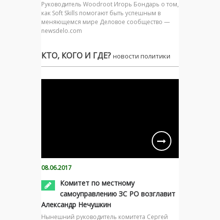
Руководитель Woodroot Игорь Бондарь о том,
как Soft Skills помогают быть успешным в
меняющемся мире Деловое сообщество —
newsdelo.com
КТО, КОГО И ГДЕ?
новости политики
08.06.2017
Комитет по местному
самоуправлению ЗС РО возглавит
Александр Нечушкин
Нынешний руководитель комитета Сергей