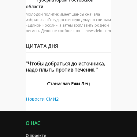
области
Молодой политик имеет шансы сначала
избраться в Государственную думу по спискам
«Единой России», а затем возглавить родной
регион. Деловое сообщество — newsdelo.com
ЦИТАТА ДНЯ
"Чтобы добраться до источника,
надо плыть против течения. "
Станислав Ежи Лец
Новости СМИ2
О НАС
О проекте