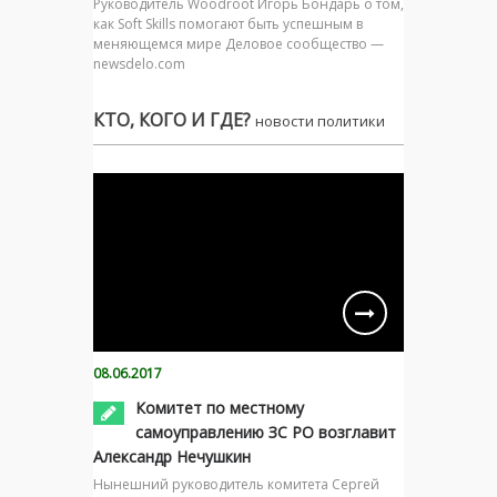
Руководитель Woodroot Игорь Бондарь о том,
как Soft Skills помогают быть успешным в
меняющемся мире Деловое сообщество —
newsdelo.com
КТО, КОГО И ГДЕ?
новости политики
08.06.2017
Комитет по местному
самоуправлению ЗС РО возглавит
Александр Нечушкин
Нынешний руководитель комитета Сергей