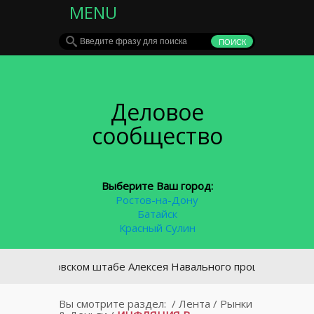
MENU
Деловое
сообщество
Выберите Ваш город:
Ростов-на-Дону
Батайск
Красный Сулин
 московском штабе Алексея Навального прошли обыски
Вы смотрите раздел:
/
Лента
/
Рынки