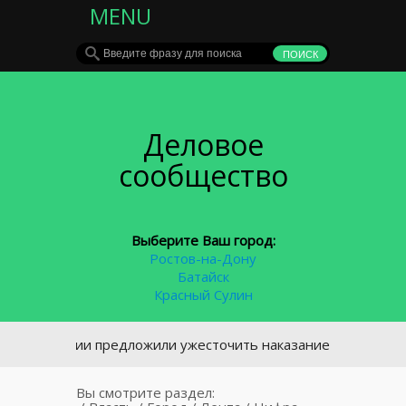
MENU
Деловое
сообщество
Выберите Ваш город:
Ростов-на-Дону
Батайск
Красный Сулин
олиции предложили ужесточить наказание за отказ от медо
Вы смотрите раздел: