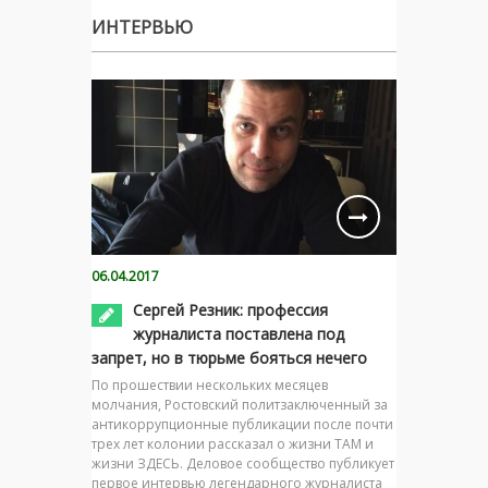
ИНТЕРВЬЮ
06.04.2017
Сергей Резник: профессия
журналиста поставлена под
запрет, но в тюрьме бояться нечего
По прошествии нескольких месяцев
молчания, Ростовский политзаключенный за
антикоррупционные публикации после почти
трех лет колонии рассказал о жизни ТАМ и
жизни ЗДЕСЬ. Деловое сообщество публикует
первое интервью легендарного журналиста