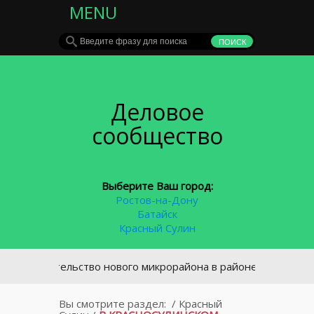
MENU
Деловое
сообщество
Выберите Ваш город:
Ростов-на-Дону
Батайск
Красный Сулин
роительство нового микрорайона в районе площади Химико
Вы смотрите раздел:
/
Красный