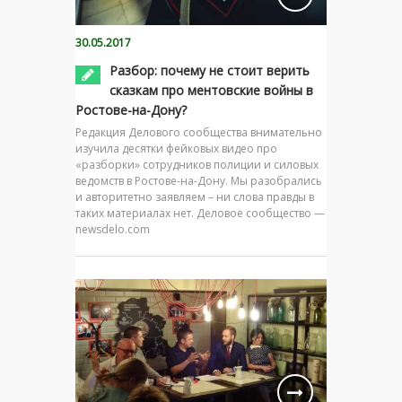
30.05.2017
Разбор: почему не стоит верить
сказкам про ментовские войны в
Ростове-на-Дону?
Редакция Делового сообщества внимательно
изучила десятки фейковых видео про
«разборки» сотрудников полиции и силовых
ведомств в Ростове-на-Дону. Мы разобрались
и авторитетно заявляем – ни слова правды в
таких материалах нет. Деловое сообщество —
newsdelo.com